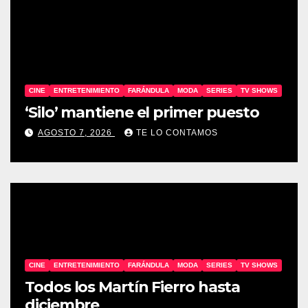
CINE
ENTRETENIMIENTO
FARÁNDULA
MODA
SERIES
TV SHOWS
‘Silo’ mantiene el primer puesto
AGOSTO 7, 2026
TE LO CONTAMOS
CINE
ENTRETENIMIENTO
FARÁNDULA
MODA
SERIES
TV SHOWS
Todos los Martín Fierro hasta
diciembre