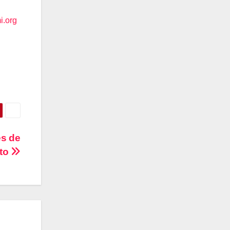
i.org
es de
to