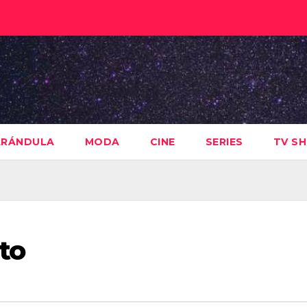
ARÁNDULA
MODA
CINE
SERIES
TV S
ito