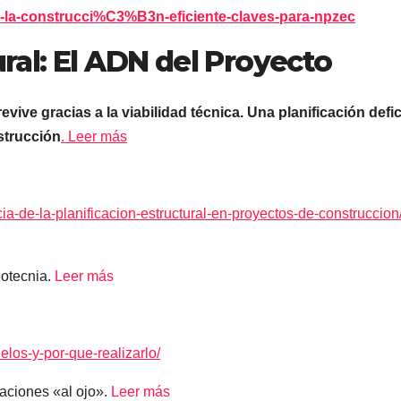
de-la-construcci%C3%B3n-eficiente-claves-para-npzec
ural: El ADN del Proyecto
vive gracias a la viabilidad técnica. Una planificación defi
strucción
. Leer más
a-de-la-planificacion-estructural-en-proyectos-de-construccion
otecnia.
Leer más
elos-y-por-que-realizarlo/
maciones «al ojo».
Leer más