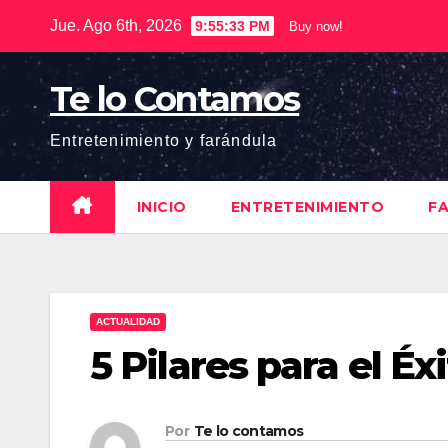
Saltar
Jue. Ago 6th, 2026
9:55:33 PM
Buy now!
al
contenido
Te lo Contamos
Entretenimiento y farándula
INICIO
ENTRETENIMIENTO
F
ACTUALIDAD
5 Pilares para el Éx
Por
Te lo contamos