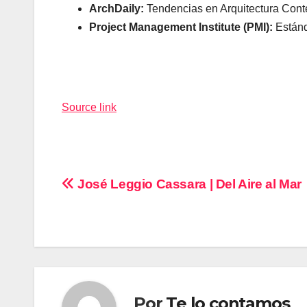
ArchDaily:
Tendencias en Arquitectura Cont
Project Management Institute (PMI):
Estánd
Navegación
de
Source link
entradas
Navegación
José Leggio Cassara | Del Aire al Mar
de
entradas
Por
Te lo contamos