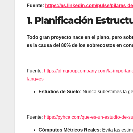
Fuente:
https://es.linkedin.com/pulse/pilares-
1. Planificación Estruct
Todo gran proyecto nace en el plano, pero sobre
es la causa del 80% de los sobrecostos en con
Fuente:
https://jdmgroupcompany.com/la-importanci
lang=es
Estudios de Suelo:
Nunca subestimes la ge
Fuente:
https://pyhca.com/que-es-un-estudio-de-su
Cómputos Métricos Reales:
Evita las esti