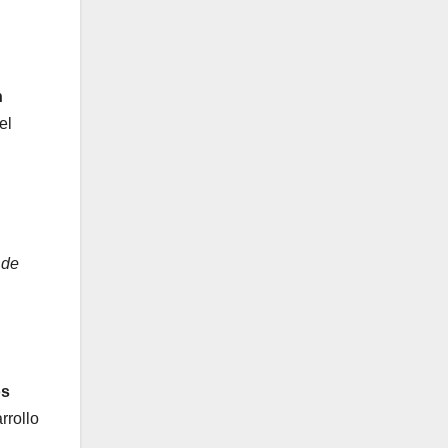
n
el
 de
os
rrollo