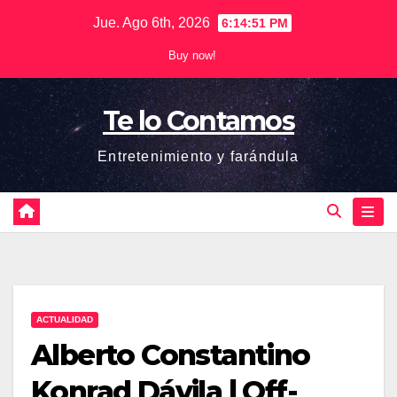
Saltar
Jue. Ago 6th, 2026
6:14:52 PM
al
Buy now!
contenido
Te lo Contamos
Entretenimiento y farándula
ACTUALIDAD
Alberto Constantino
Konrad Dávila | Off-