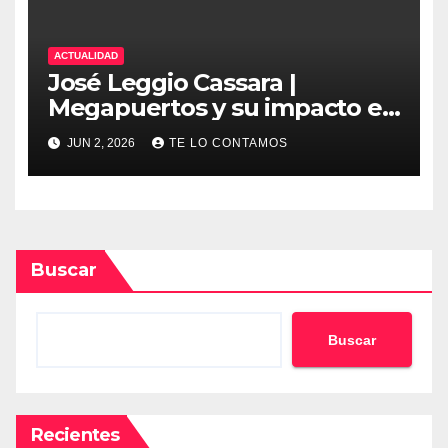
ACTUALIDAD
José Leggio Cassara |
Megapuertos y su impacto en
el turismo y el comercio
JUN 2, 2026
TE LO CONTAMOS
global
Buscar
Buscar
Recientes