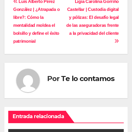
Navegación
Luis Alberto Pérez
Ligia Carolina Gorriño
González | ¿Atrapada o
Castellar | Custodia digital
de
libre?: Cómo la
y pólizas: El desafío legal
entradas
mentalidad moldea el
de las aseguradoras frente
bolsillo y define el éxito
a la privacidad del cliente
patrimonial
Por
Te lo contamos
Entrada relacionada