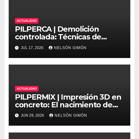
ACTUALIDAD
PILPERCA | Demolición
controlada: Técnicas de
precisión y protocolos de
JUL 17, 2026
NELSÓN GIMÓN
seguridad en la ingeniería
moderna
ACTUALIDAD
PILPERMIX | Impresión 3D en
concreto: El nacimiento de
una nueva era arquitectónica
JUN 29, 2026
NELSÓN GIMÓN
automatizada