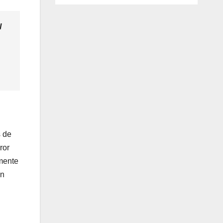
l
s de
ror
amente
on