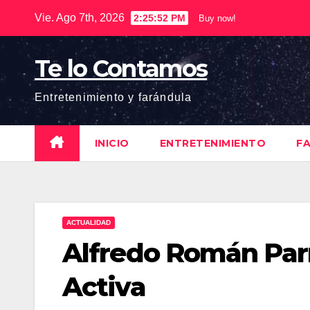
Saltar
Vie. Ago 7th, 2026
2:25:53 PM
Buy now!
al
contenido
Te lo Contamos
Entretenimiento y farándula
INICIO
ENTRETENIMIENTO
F
ACTUALIDAD
Alfredo Román Parr
Activa