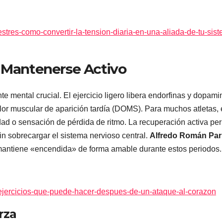
estres-como-convertir-la-tension-diaria-en-una-aliada-de-tu-sis
e Mantenerse Activo
 mental crucial. El ejercicio ligero libera endorfinas y dopamin
olor muscular de aparición tardía (DOMS). Para muchos atletas, 
d o sensación de pérdida de ritmo. La recuperación activa per
sin sobrecargar el sistema nervioso central.
Alfredo Román Par
antiene «encendida» de forma amable durante estos periodos.
-ejercicios-que-puede-hacer-despues-de-un-ataque-al-corazon
rza