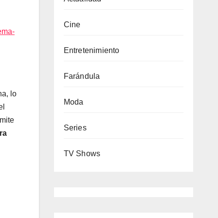
Cine
tema-
Entretenimiento
Farándula
a, lo
Moda
el
mite
Series
ra
TV Shows