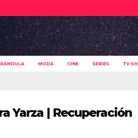
ARÁNDULA
MODA
CINE
SERIES
TV S
a Yarza | Recuperación