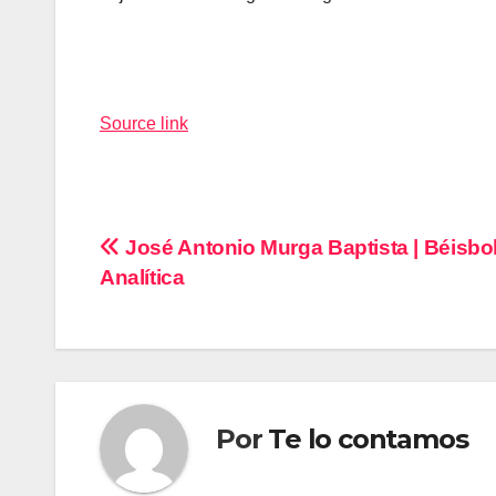
Navegación
de
Source link
entradas
Navegación
José Antonio Murga Baptista | Béisbol
Analítica
de
entradas
Por
Te lo contamos