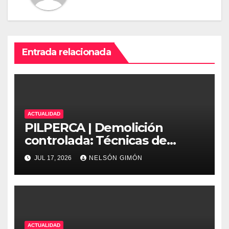
Entrada relacionada
ACTUALIDAD
PILPERCA | Demolición
controlada: Técnicas de
precisión y protocolos de
JUL 17, 2026
NELSÓN GIMÓN
seguridad en la ingeniería
moderna
ACTUALIDAD