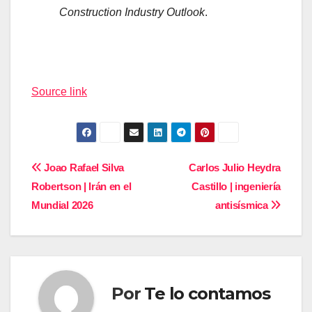
Construction Industry Outlook
.
Navegación
de
Source link
entradas
Navegación
Joao Rafael Silva
Carlos Julio Heydra
Robertson | Irán en el
Castillo | ingeniería
de
Mundial 2026
antisísmica
entradas
Por
Te lo contamos