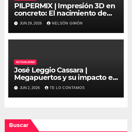
PILPERMIX | Impresión 3D en
concreto: El nacimiento de
una nueva era arquitectónica
JUN 29, 2026
NELSÓN GIMÓN
automatizada
ACTUALIDAD
José Leggio Cassara |
Megapuertos y su impacto en
el turismo y el comercio
JUN 2, 2026
TE LO CONTAMOS
global
Buscar