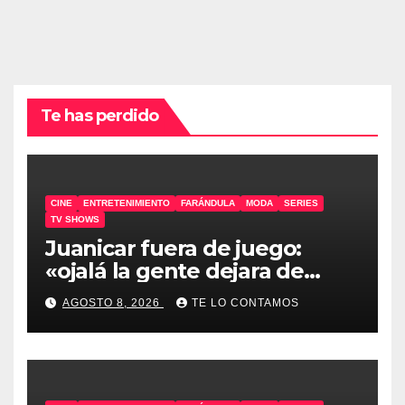
Te has perdido
CINE
ENTRETENIMIENTO
FARÁNDULA
MODA
SERIES
TV SHOWS
Juanicar fuera de juego:
«ojalá la gente dejara de
odiar tanto»
AGOSTO 8, 2026
TE LO CONTAMOS