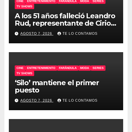
CINE
ENTRETENIMIENTO
FARÁNDULA
MODA
SERIES
TV SHOWS
A los 51 años falleció Leandro
Rud, representante de Cirio,
Loly, Marengo y Maglietti
AGOSTO 7, 2026
TE LO CONTAMOS
CINE
ENTRETENIMIENTO
FARÁNDULA
MODA
SERIES
TV SHOWS
‘Silo’ mantiene el primer
puesto
AGOSTO 7, 2026
TE LO CONTAMOS