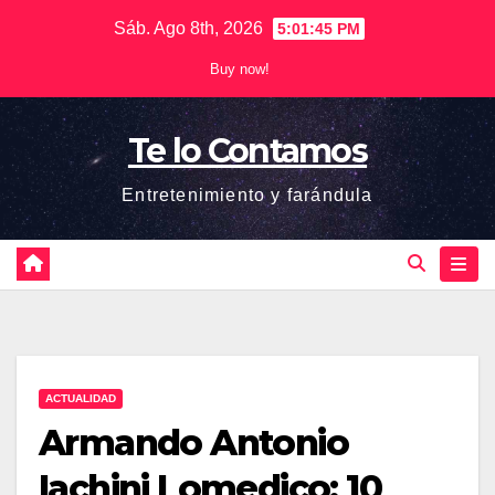
Saltar
Sáb. Ago 8th, 2026
5:01:46 PM
al
Buy now!
contenido
Te lo Contamos
Entretenimiento y farándula
ACTUALIDAD
Armando Antonio
Iachini Lomedico: 10