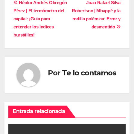
Navegación
Héctor Andrés Obregón
Joao Rafael Silva
Pérez | El termómetro del
Robertson | Mbappé y la
de
capital: ¡Guía para
rodilla polémica: Error y
entradas
entender los índices
desmentido
bursátiles!
Por
Te lo contamos
Entrada relacionada