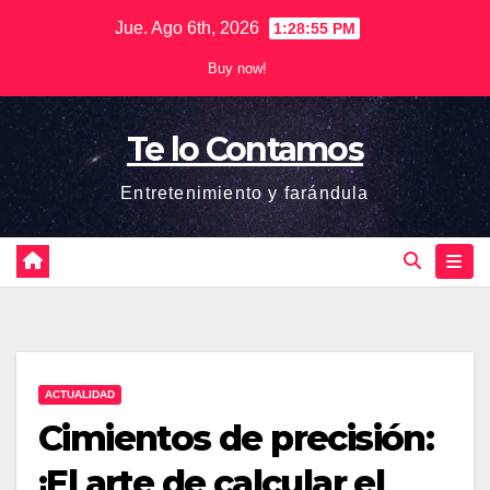
Saltar
Jue. Ago 6th, 2026
1:28:56 PM
al
Buy now!
contenido
Te lo Contamos
Entretenimiento y farándula
ACTUALIDAD
Cimientos de precisión:
¡El arte de calcular el