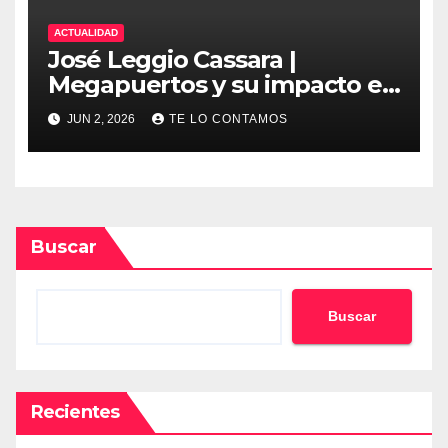
ACTUALIDAD
José Leggio Cassara |
Megapuertos y su impacto en
el turismo y el comercio
JUN 2, 2026
TE LO CONTAMOS
global
Buscar
Buscar
Recientes