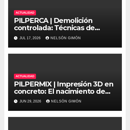
ACTUALIDAD
PILPERCA | Demolición
controlada: Técnicas de
precisión y protocolos de
JUL 17, 2026
NELSÓN GIMÓN
seguridad en la ingeniería
moderna
ACTUALIDAD
PILPERMIX | Impresión 3D en
concreto: El nacimiento de
una nueva era arquitectónica
JUN 29, 2026
NELSÓN GIMÓN
automatizada