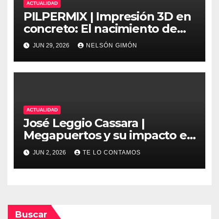
ACTUALIDAD
PILPERMIX | Impresión 3D en
concreto: El nacimiento de
una nueva era arquitectónica
JUN 29, 2026
NELSÓN GIMÓN
automatizada
ACTUALIDAD
José Leggio Cassara |
Megapuertos y su impacto en
el turismo y el comercio
JUN 2, 2026
TE LO CONTAMOS
global
Buscar