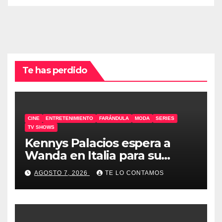
Te has perdido
CINE
ENTRETENIMIENTO
FARÁNDULA
MODA
SERIES
TV SHOWS
Kennys Palacios espera a
Wanda en Italia para su
docuserie
AGOSTO 7, 2026
TE LO CONTAMOS