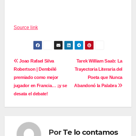
Navegación
de
Source link
entradas
Navegación
Joao Rafael Silva
Tarek William Saab: La
Robertson | Dembélé
Trayectoria Literaria del
de
premiado como mejor
Poeta que Nunca
entradas
jugador en Francia… ¡y se
Abandonó la Palabra
desata el debate!
Por
Te lo contamos