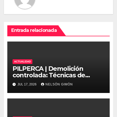
Entrada relacionada
ACTUALIDAD
PILPERCA | Demolición
controlada: Técnicas de
precisión y protocolos de
JUL 17, 2026
NELSÓN GIMÓN
seguridad en la ingeniería
moderna