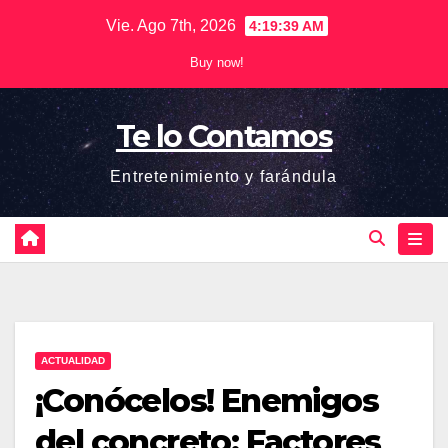
Saltar
Vie. Ago 7th, 2026
4:19:40 AM
al
Buy now!
contenido
Te lo Contamos
Entretenimiento y farándula
ACTUALIDAD
¡Conócelos! Enemigos
del concreto: Factores