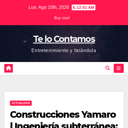
Saltar
Lun. Ago 10th, 2026
6:12:02 AM
al
Buy now!
contenido
Te lo Contamos
Entretenimiento y farándula
ACTUALIDAD
Construcciones Yamaro
| Ingeniería subterránea: