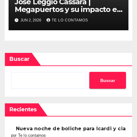
José Leggio Cassara |
Megapuertos y su impacto en
el turismo y el comercio
JUN 2, 2026
TE LO CONTAMOS
global
Buscar
Buscar
Recientes
Nueva noche de boliche para Icardi y cia
por Te lo contamos