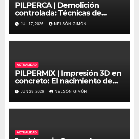
PILPERCA | Demolición
controlada: Técnicas de
precisión y protocolos de
JUL 17, 2026
NELSÓN GIMÓN
seguridad en la ingeniería
moderna
ACTUALIDAD
PILPERMIX | Impresión 3D en
concreto: El nacimiento de
una nueva era arquitectónica
JUN 29, 2026
NELSÓN GIMÓN
automatizada
ACTUALIDAD