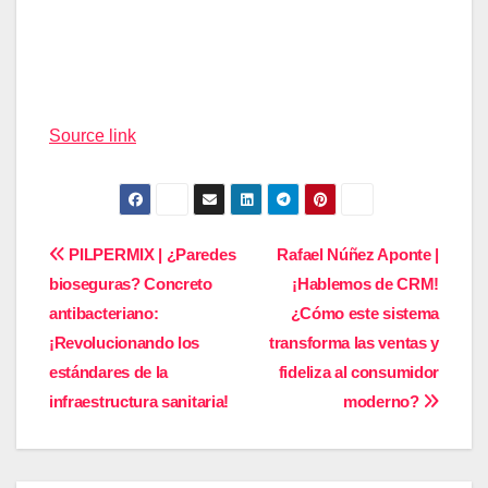
Navegación
de
entradas
Source link
Navegación
PILPERMIX | ¿Paredes
Rafael Núñez Aponte |
bioseguras? Concreto
¡Hablemos de CRM!
de
antibacteriano:
¿Cómo este sistema
entradas
¡Revolucionando los
transforma las ventas y
estándares de la
fideliza al consumidor
infraestructura sanitaria!
moderno?