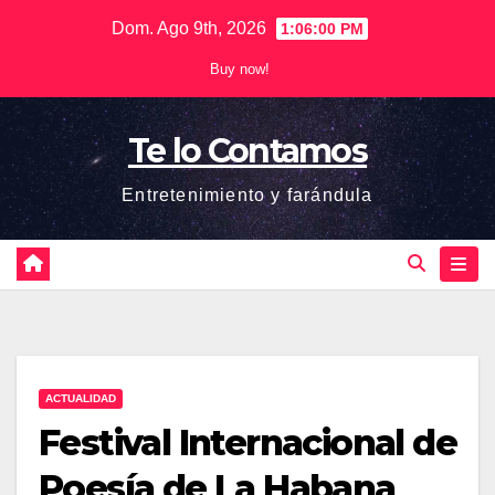
Saltar
Dom. Ago 9th, 2026
1:06:00 PM
al
Buy now!
contenido
Te lo Contamos
Entretenimiento y farándula
ACTUALIDAD
Festival Internacional de
Poesía de La Habana