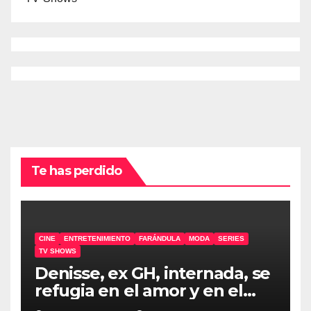
Te has perdido
CINE
ENTRETENIMIENTO
FARÁNDULA
MODA
SERIES
TV SHOWS
Denisse, ex GH, internada, se
refugia en el amor y en el
humor