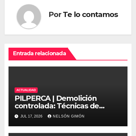
Por
Te lo contamos
Entrada relacionada
ACTUALIDAD
PILPERCA | Demolición
controlada: Técnicas de
precisión y protocolos de
JUL 17, 2026
NELSÓN GIMÓN
seguridad en la ingeniería
moderna