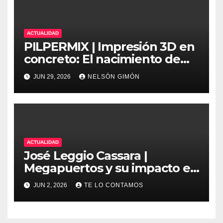
ACTUALIDAD
PILPERMIX | Impresión 3D en
concreto: El nacimiento de
una nueva era arquitectónica
JUN 29, 2026
NELSÓN GIMÓN
automatizada
ACTUALIDAD
José Leggio Cassara |
Megapuertos y su impacto en
el turismo y el comercio
JUN 2, 2026
TE LO CONTAMOS
global