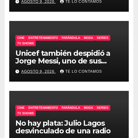
AGOSTO 9, 2026
TE LO CONTAMOS
CINE
ENTRETENIMIENTO
FARÁNDULA
MODA
SERIES
TV SHOWS
Unicef también despidió a
Jorge Messi, uno de sus
embajadores
AGOSTO 9, 2026
TE LO CONTAMOS
CINE
ENTRETENIMIENTO
FARÁNDULA
MODA
SERIES
TV SHOWS
No hay plata: Julio Lagos
desvinculado de una radio