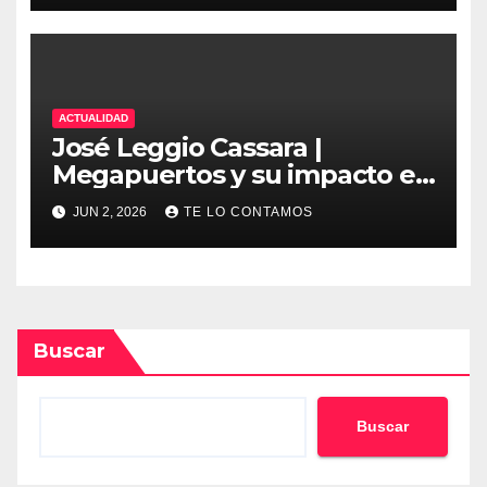
ACTUALIDAD
José Leggio Cassara |
Megapuertos y su impacto en
el turismo y el comercio
JUN 2, 2026
TE LO CONTAMOS
global
Buscar
Buscar