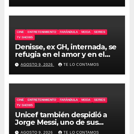
CINE
ENTRETENIMIENTO
FARÁNDULA
MODA
SERIES
TV SHOWS
Denisse, ex GH, internada, se
refugia en el amor y en el
humor
AGOSTO 9, 2026
TE LO CONTAMOS
CINE
ENTRETENIMIENTO
FARÁNDULA
MODA
SERIES
TV SHOWS
Unicef también despidió a
Jorge Messi, uno de sus
embajadores
AGOSTO 9, 2026
TE LO CONTAMOS