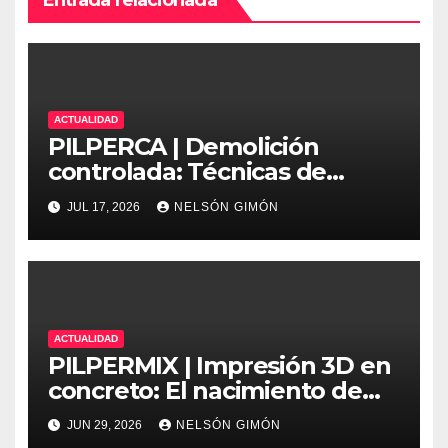
ACTUALIDAD
PILPERCA | Demolición
controlada: Técnicas de
precisión y protocolos de
JUL 17, 2026
NELSÓN GIMÓN
seguridad en la ingeniería
moderna
ACTUALIDAD
PILPERMIX | Impresión 3D en
concreto: El nacimiento de
una nueva era arquitectónica
JUN 29, 2026
NELSÓN GIMÓN
automatizada