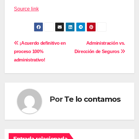
de
Source link
entradas
Navegación
¡Acuerdo definitivo en
Administración vs.
proceso 100%
Dirección de Seguros
de
administrativo!
entradas
Por
Te lo contamos
Entrada relacionada