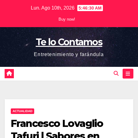
Saltar
Lun. Ago 10th, 2026
5:46:31 AM
al
Buy now!
contenido
Te lo Contamos
Entretenimiento y farándula
ACTUALIDAD
Francesco Lovaglio
Tafuri | Sabores en