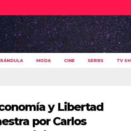
ARÁNDULA
MODA
CINE
SERIES
TV S
onomía y Libertad
estra por Carlos