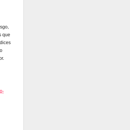
esgo,
s que
ndices
do
r.
o-