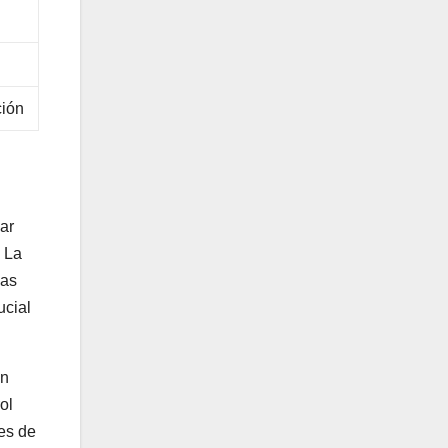
ción
ar
. La
las
ucial
an
ol
es de