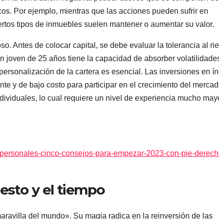
os. Por ejemplo, mientras que las acciones pueden sufrir en
ciertos tipos de inmuebles suelen mantener o aumentar su valor.
oso. Antes de colocar capital, se debe evaluar la tolerancia al ri
 Un joven de 25 años tiene la capacidad de absorber volatilidade
a personalización de la cartera es esencial. Las inversiones en í
te y de bajo costo para participar en el crecimiento del merca
dividuales, lo cual requiere un nivel de experiencia mucho mayo
as-personales-cinco-consejos-para-empezar-2023-con-pie-derech
esto y el tiempo
aravilla del mundo». Su magia radica en la reinversión de las