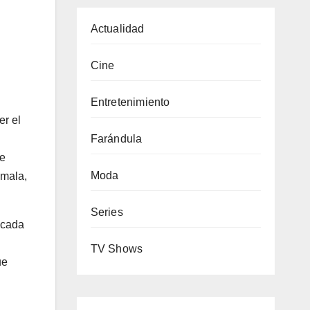
Actualidad
Cine
Entretenimiento
er el
Farándula
le
Moda
 mala,
Series
 cada
TV Shows
ue