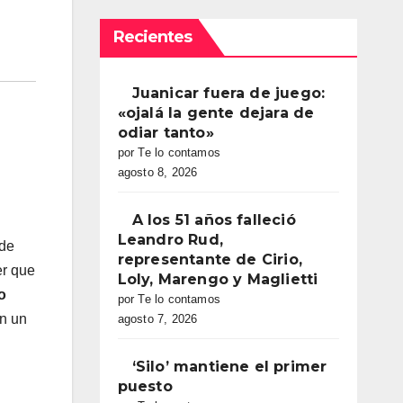
Recientes
Juanicar fuera de juego:
«ojalá la gente dejara de
odiar tanto»
por Te lo contamos
agosto 8, 2026
A los 51 años falleció
Leandro Rud,
 de
representante de Cirio,
er que
Loly, Marengo y Maglietti
o
por Te lo contamos
en un
agosto 7, 2026
n
‘Silo’ mantiene el primer
puesto