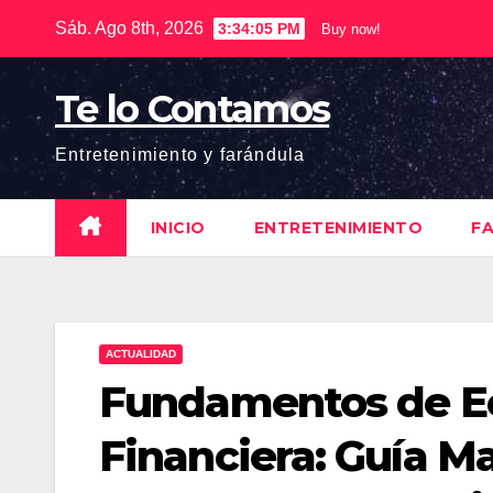
Saltar
Sáb. Ago 8th, 2026
3:34:05 PM
Buy now!
al
contenido
Te lo Contamos
Entretenimiento y farándula
INICIO
ENTRETENIMIENTO
F
ACTUALIDAD
Fundamentos de Ec
Financiera: Guía Ma