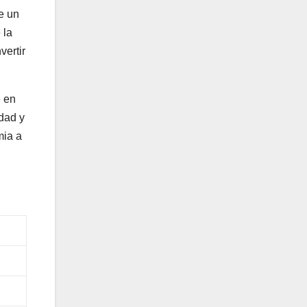
e un
 la
vertir
e en
idad y
mia a