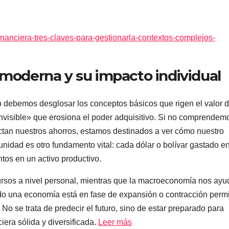
financiera-tres-claves-para-gestionarla-contextos-complejos-
 moderna y su impacto individual
o debemos desglosar los conceptos básicos que rigen el valor d
 invisible» que erosiona el poder adquisitivo. Si no comprendem
fectan nuestros ahorros, estamos destinados a ver cómo nuestro
tunidad es otro fundamento vital: cada dólar o bolívar gastado e
tos en un activo productivo.
rsos a nivel personal, mientras que la macroeconomía nos ayu
do una economía está en fase de expansión o contracción permi
. No se trata de predecir el futuro, sino de estar preparado para
iera sólida y diversificada.
Leer más