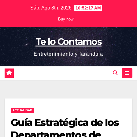
Saltar
Sáb. Ago 8th, 2026
10:52:18 AM
al
Buy now!
contenido
Te lo Contamos
Entretenimiento y farándula
ACTUALIDAD
Guía Estratégica de los
Departamentos de