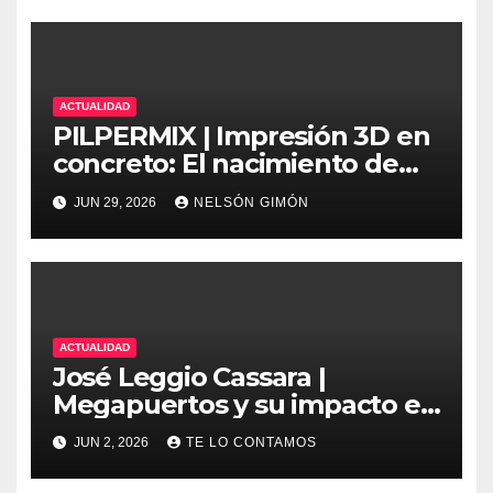
moderna
ACTUALIDAD
PILPERMIX | Impresión 3D en
concreto: El nacimiento de
una nueva era arquitectónica
JUN 29, 2026
NELSÓN GIMÓN
automatizada
ACTUALIDAD
José Leggio Cassara |
Megapuertos y su impacto en
el turismo y el comercio
JUN 2, 2026
TE LO CONTAMOS
global