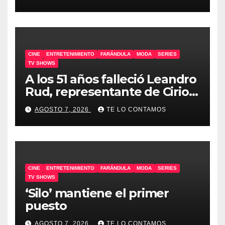
CINE
ENTRETENIMIENTO
FARÁNDULA
MODA
SERIES
TV SHOWS
A los 51 años falleció Leandro
Rud, representante de Cirio,
Loly, Marengo y Maglietti
AGOSTO 7, 2026
TE LO CONTAMOS
CINE
ENTRETENIMIENTO
FARÁNDULA
MODA
SERIES
TV SHOWS
‘Silo’ mantiene el primer
puesto
AGOSTO 7, 2026
TE LO CONTAMOS