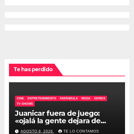
Te has perdido
CINE
ENTRETENIMIENTO
FARÁNDULA
MODA
SERIES
TV SHOWS
Juanicar fuera de juego:
«ojalá la gente dejara de
odiar tanto»
AGOSTO 8, 2026
TE LO CONTAMOS