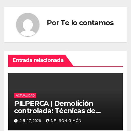
Por
Te lo contamos
Entrada relacionada
ACTUALIDAD
PILPERCA | Demolición
controlada: Técnicas de
precisión y protocolos de
JUL 17, 2026
NELSÓN GIMÓN
seguridad en la ingeniería