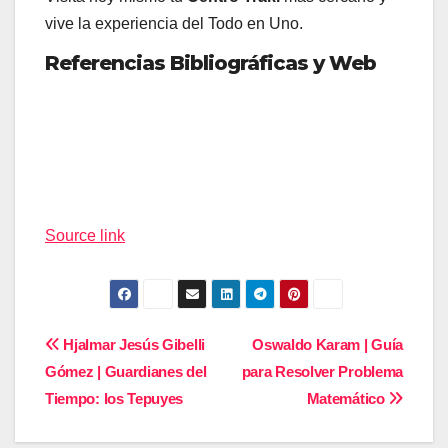
vive la experiencia del Todo en Uno.
Referencias Bibliográficas y Web
Navegación
de
entradas
Source link
Navegación
Hjalmar Jesús Gibelli
Oswaldo Karam | Guía
Gómez | Guardianes del
para Resolver Problema
de
Tiempo: los Tepuyes
Matemático
entradas