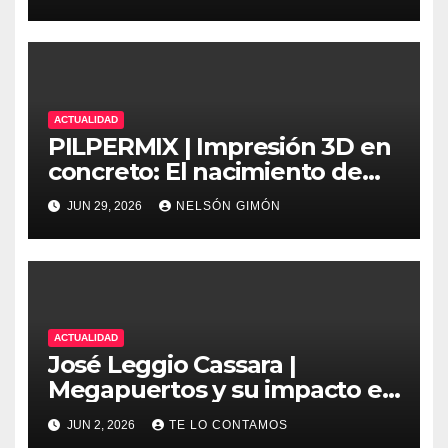
seguridad en la ingeniería
moderna
ACTUALIDAD
PILPERMIX | Impresión 3D en
concreto: El nacimiento de
una nueva era arquitectónica
JUN 29, 2026
NELSÓN GIMÓN
automatizada
ACTUALIDAD
José Leggio Cassara |
Megapuertos y su impacto en
el turismo y el comercio
JUN 2, 2026
TE LO CONTAMOS
global