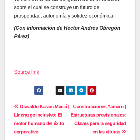
sobre el cual se construye un futuro de
prosperidad, autonomía y solidez económica.
(Con información de Héctor Andrés Obregón
Pérez)
Navegación
de
Source link
entradas
Navegación
Oswaldo Karam Maciá |
Construcciones Yamaro |
Liderazgo inclusivo: El
Estructuras provisionales:
de
motor humano del éxito
Claves para la seguridad
entradas
corporativo
en las alturas