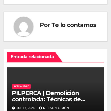
Por
Te lo contamos
Entrada relacionada
ACTUALIDAD
PILPERCA | Demolición
controlada: Técnicas de
precisión y protocolos de
JUL 17, 2026
NELSÓN GIMÓN