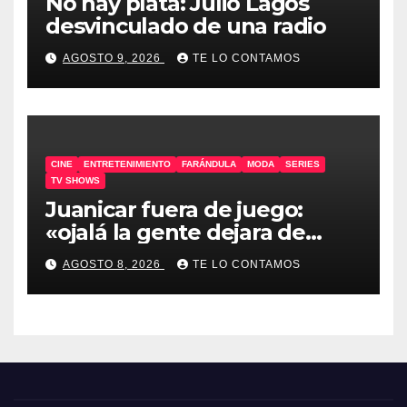
No hay plata: Julio Lagos
desvinculado de una radio
AGOSTO 9, 2026
TE LO CONTAMOS
CINE
ENTRETENIMIENTO
FARÁNDULA
MODA
SERIES
TV SHOWS
Juanicar fuera de juego:
«ojalá la gente dejara de
odiar tanto»
AGOSTO 8, 2026
TE LO CONTAMOS