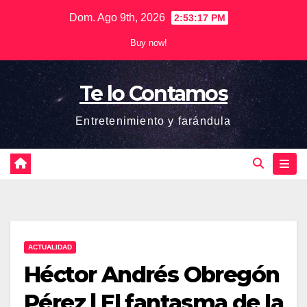
Saltar
Dom. Ago 9th, 2026
2:53:17 PM
al
Buy now!
contenido
Te lo Contamos
Entretenimiento y farándula
ACTUALIDAD
Héctor Andrés Obregón
Pérez | El fantasma de la