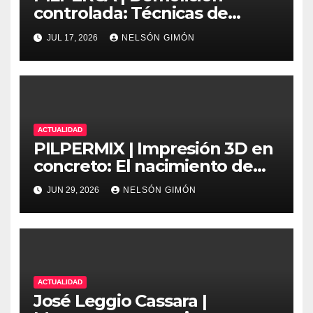
controlada: Técnicas de
precisión y protocolos de
JUL 17, 2026
NELSÓN GIMÓN
seguridad en la ingeniería
moderna
ACTUALIDAD
PILPERMIX | Impresión 3D en
concreto: El nacimiento de
una nueva era arquitectónica
JUN 29, 2026
NELSÓN GIMÓN
automatizada
ACTUALIDAD
José Leggio Cassara |