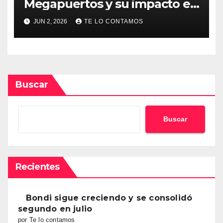
Megapuertos y su impacto en
el turismo y el comercio
JUN 2, 2026
TE LO CONTAMOS
global
Buscar
Buscar
Recientes
Bondi sigue creciendo y se consolidó
segundo en julio
por Te lo contamos