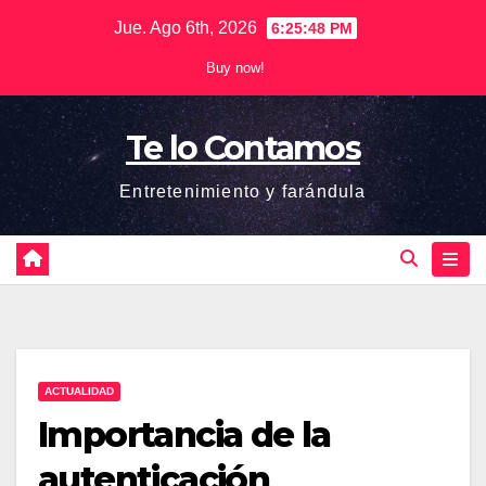
Saltar
Jue. Ago 6th, 2026
6:25:49 PM
al
Buy now!
contenido
Te lo Contamos
Entretenimiento y farándula
ACTUALIDAD
Importancia de la
autenticación