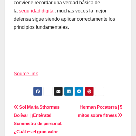
conviene recordar una verdad básica de
la
seguridad digital
: muchas veces la mejor
defensa sigue siendo aplicar correctamente los
principios fundamentales.
Navegación
de
Source link
entradas
Navegación
Sol María Sthormes
Herman Pocaterra | 5
Bolívar | ¡Entérate!
mitos sobre fitness
de
Suministro de personal:
entradas
¿Cuál es el gran valor