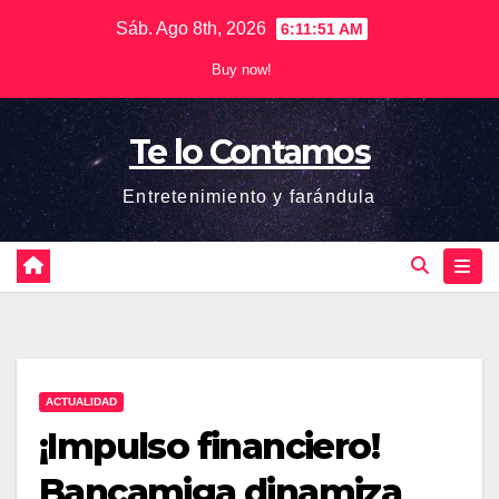
Saltar
Sáb. Ago 8th, 2026
6:11:52 AM
al
Buy now!
contenido
Te lo Contamos
Entretenimiento y farándula
ACTUALIDAD
¡Impulso financiero!
Bancamiga dinamiza