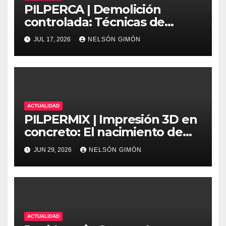
PILPERCA | Demolición
controlada: Técnicas de
precisión y protocolos de
JUL 17, 2026
NELSÓN GIMÓN
seguridad en la ingeniería
moderna
ACTUALIDAD
PILPERMIX | Impresión 3D en
concreto: El nacimiento de
una nueva era arquitectónica
JUN 29, 2026
NELSÓN GIMÓN
automatizada
ACTUALIDAD