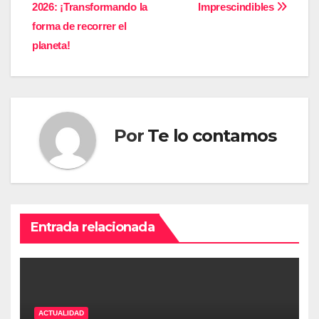
de
2026: ¡Transformando la
Imprescindibles
entradas
forma de recorrer el
planeta!
Por
Te lo contamos
Entrada relacionada
ACTUALIDAD