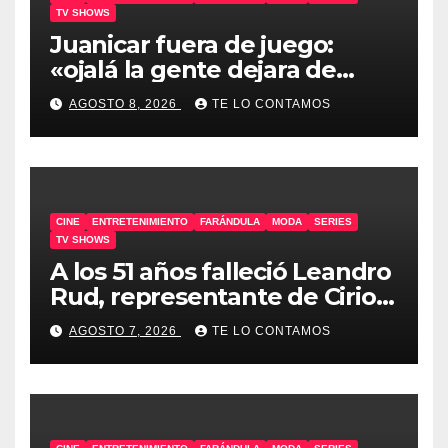
TV SHOWS
Juanicar fuera de juego:
«ojalá la gente dejara de
odiar tanto»
AGOSTO 8, 2026
TE LO CONTAMOS
CINE
ENTRETENIMIENTO
FARÁNDULA
MODA
SERIES
TV SHOWS
A los 51 años falleció Leandro
Rud, representante de Cirio,
Loly, Marengo y Maglietti
AGOSTO 7, 2026
TE LO CONTAMOS