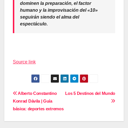
dominen la preparación, el factor
humano y la improvisación del «10»
seguirán siendo el alma del
espectáculo.
Navegación
de
Source link
entradas
Navegación
Alberto Constantino
Los 5 Destinos del Mundo
Konrad Dávila | Guía
de
básica: deportes extremos
entradas