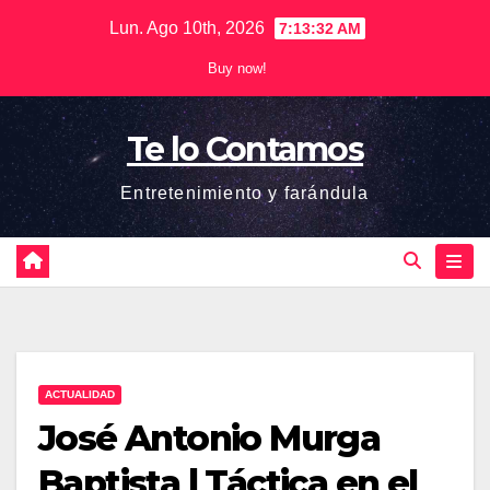
Saltar
Lun. Ago 10th, 2026
7:13:32 AM
al
Buy now!
contenido
Te lo Contamos
Entretenimiento y farándula
ACTUALIDAD
José Antonio Murga
Baptista | Táctica en el