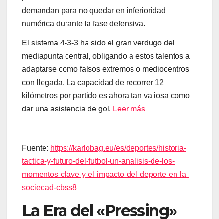
demandan para no quedar en inferioridad
numérica durante la fase defensiva.
El sistema 4-3-3 ha sido el gran verdugo del
mediapunta central, obligando a estos talentos a
adaptarse como falsos extremos o mediocentros
con llegada. La capacidad de recorrer 12
kilómetros por partido es ahora tan valiosa como
dar una asistencia de gol.
Leer más
Fuente:
https://karlobag.eu/es/deportes/historia-
tactica-y-futuro-del-futbol-un-analisis-de-los-
momentos-clave-y-el-impacto-del-deporte-en-la-
sociedad-cbss8
La Era del «Pressing»