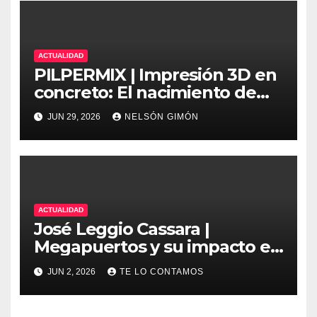
ACTUALIDAD
PILPERMIX | Impresión 3D en
concreto: El nacimiento de
una nueva era arquitectónica
JUN 29, 2026
NELSÓN GIMÓN
automatizada
ACTUALIDAD
José Leggio Cassara |
Megapuertos y su impacto en
el turismo y el comercio
JUN 2, 2026
TE LO CONTAMOS
global