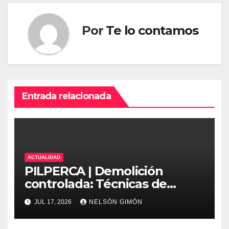
Por
Te lo contamos
Entrada relacionada
ACTUALIDAD
PILPERCA | Demolición
controlada: Técnicas de
precisión y protocolos de
JUL 17, 2026
NELSÓN GIMÓN
seguridad en la ingeniería
moderna