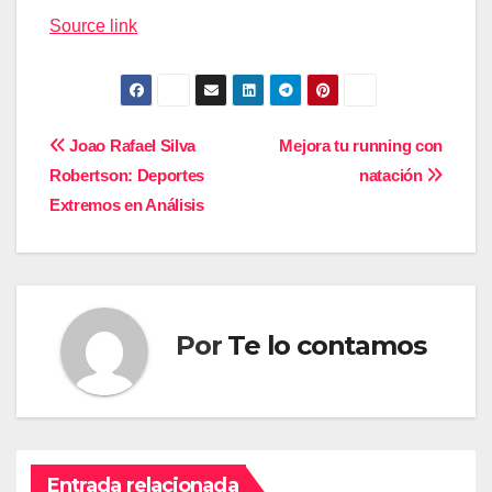
de
Source link
entradas
Navegación
Joao Rafael Silva
Mejora tu running con
Robertson: Deportes
natación
de
Extremos en Análisis
entradas
Por
Te lo contamos
Entrada relacionada