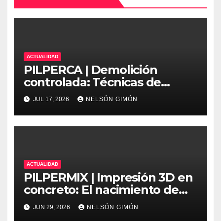
ACTUALIDAD
PILPERCA | Demolición
controlada: Técnicas de
precisión y protocolos de
JUL 17, 2026
NELSÓN GIMÓN
seguridad en la ingeniería
moderna
ACTUALIDAD
PILPERMIX | Impresión 3D en
concreto: El nacimiento de
una nueva era arquitectónica
JUN 29, 2026
NELSÓN GIMÓN
automatizada