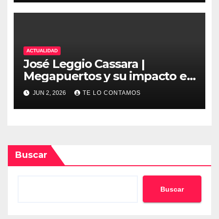
ACTUALIDAD
José Leggio Cassara |
Megapuertos y su impacto en
el turismo y el comercio
JUN 2, 2026
TE LO CONTAMOS
global
Buscar
Buscar