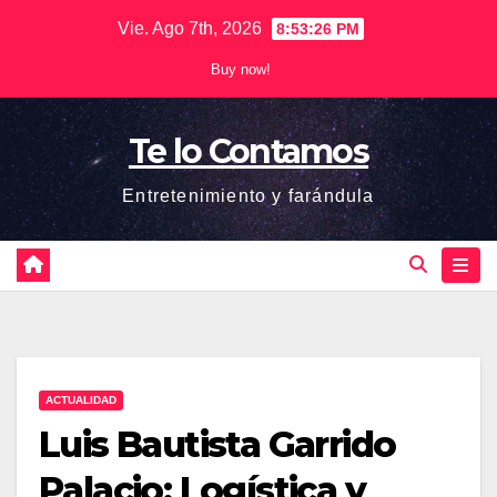
Saltar
Vie. Ago 7th, 2026
8:53:26 PM
al
Buy now!
contenido
Te lo Contamos
Entretenimiento y farándula
ACTUALIDAD
Luis Bautista Garrido
Palacio: Logística y