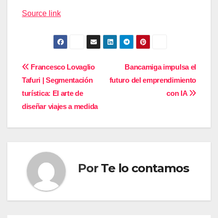
de
Source link
entradas
Navegación
Francesco Lovaglio
Bancamiga impulsa el
Tafuri | Segmentación
futuro del emprendimiento
de
turística: El arte de
con IA
entradas
diseñar viajes a medida
Por
Te lo contamos