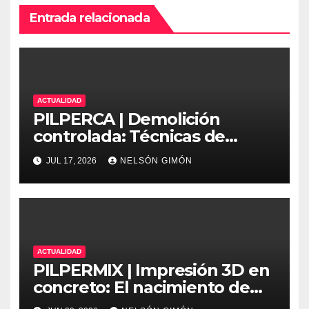
Entrada relacionada
ACTUALIDAD
PILPERCA | Demolición
controlada: Técnicas de
precisión y protocolos de
JUL 17, 2026
NELSÓN GIMÓN
seguridad en la ingeniería
moderna
ACTUALIDAD
PILPERMIX | Impresión 3D en
concreto: El nacimiento de
una nueva era arquitectónica