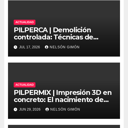
ACTUALIDAD
PILPERCA | Demolición
controlada: Técnicas de
precisión y protocolos de
JUL 17, 2026
NELSÓN GIMÓN
seguridad en la ingeniería
moderna
ACTUALIDAD
PILPERMIX | Impresión 3D en
concreto: El nacimiento de
una nueva era arquitectónica
JUN 29, 2026
NELSÓN GIMÓN
automatizada