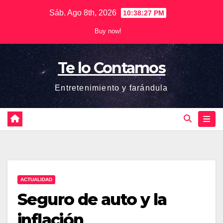
Saltar
Sáb. Ago 8th, 2026
10:38:27 PM
al
Buy now!
contenido
Te lo Contamos
Entretenimiento y farándula
ACTUALIDAD
Seguro de auto y la
inflación