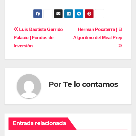
Navegación
Luis Bautista Garrido
Herman Pocaterra | El
Palacio | Fondos de
Algoritmo del Meal Prep
de
Inversión
entradas
Por
Te lo contamos
Entrada relacionada