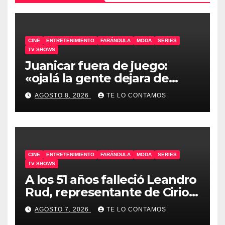
CINE
ENTRETENIMIENTO
FARÁNDULA
MODA
SERIES
TV SHOWS
Juanicar fuera de juego:
«ojalá la gente dejara de
odiar tanto»
AGOSTO 8, 2026
TE LO CONTAMOS
CINE
ENTRETENIMIENTO
FARÁNDULA
MODA
SERIES
TV SHOWS
A los 51 años falleció Leandro
Rud, representante de Cirio,
Loly, Marengo y Maglietti
AGOSTO 7, 2026
TE LO CONTAMOS