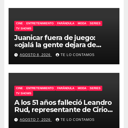
CINE
ENTRETENIMIENTO
FARÁNDULA
MODA
SERIES
TV SHOWS
Juanicar fuera de juego:
«ojalá la gente dejara de
odiar tanto»
AGOSTO 8, 2026
TE LO CONTAMOS
CINE
ENTRETENIMIENTO
FARÁNDULA
MODA
SERIES
TV SHOWS
A los 51 años falleció Leandro
Rud, representante de Cirio,
Loly, Marengo y Maglietti
AGOSTO 7, 2026
TE LO CONTAMOS