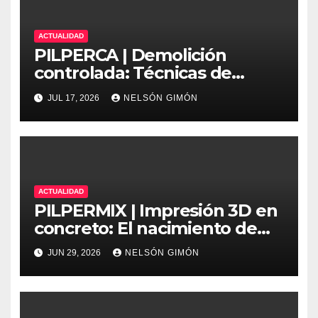
ACTUALIDAD
PILPERCA | Demolición
controlada: Técnicas de
precisión y protocolos de
JUL 17, 2026
NELSÓN GIMÓN
seguridad en la ingeniería
moderna
ACTUALIDAD
PILPERMIX | Impresión 3D en
concreto: El nacimiento de
una nueva era arquitectónica
JUN 29, 2026
NELSÓN GIMÓN
automatizada