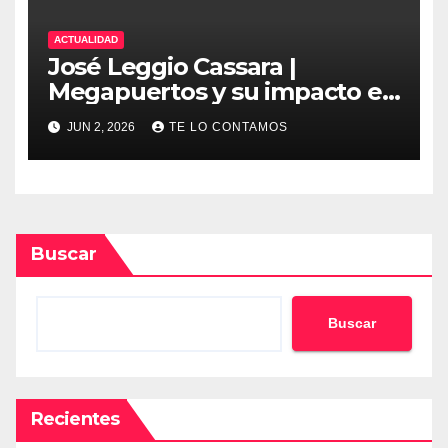
ACTUALIDAD
José Leggio Cassara |
Megapuertos y su impacto en
el turismo y el comercio
JUN 2, 2026
TE LO CONTAMOS
global
Buscar
Buscar
Recientes