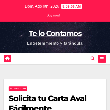
Saltar
Dom. Ago 9th, 2026
8:59:07 AM
al
Buy now!
contenido
Te lo Contamos
Entretenimiento y farándula
ACTUALIDAD
Solicita tu Carta Aval
Fácilmente