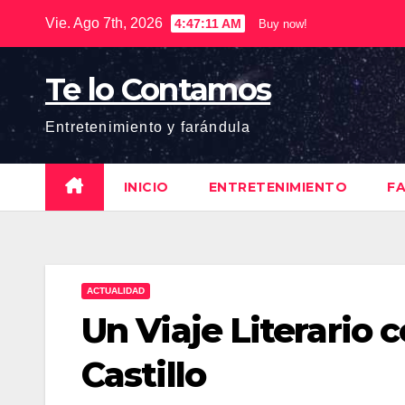
Saltar
Vie. Ago 7th, 2026
4:47:12 AM
Buy now!
al
contenido
Te lo Contamos
Entretenimiento y farándula
INICIO
ENTRETENIMIENTO
F
ACTUALIDAD
Un Viaje Literario 
Castillo