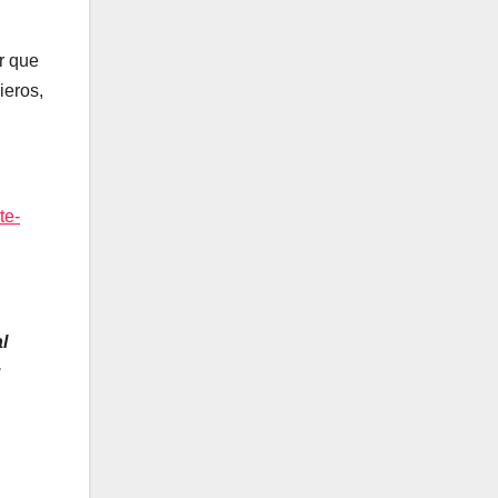
r que
ieros,
te-
l
u