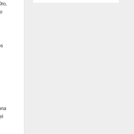
Oro,
no
os
una
el