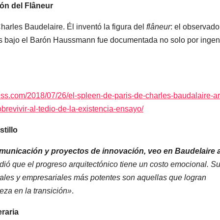
ión del Flâneur
harles Baudelaire. Él inventó la figura del
flâneur
: el observado
rís bajo el Barón Haussmann fue documentada no solo por ingen
ess.com/2018/07/26/el-spleen-de-paris-de-charles-baudalaire-ar
brevivir-al-tedio-de-la-existencia-ensayo/
tillo
municación y proyectos de innovación, veo en Baudelaire a
ndió que el progreso arquitectónico tiene un costo emocional. S
ales y empresariales más potentes son aquellas que logran
eza en la transición»
.
raria