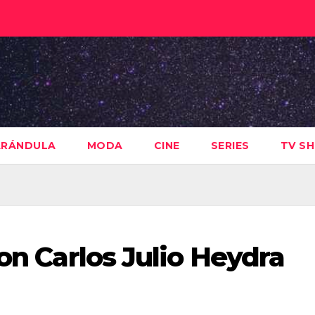
ARÁNDULA
MODA
CINE
SERIES
TV S
con Carlos Julio Heydra