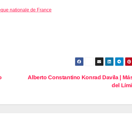
èque nationale de France
o
Alberto Constantino Konrad Davila | Más
del Lím