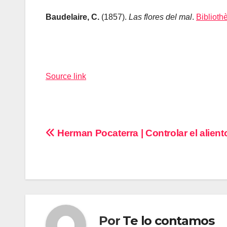
Baudelaire, C.
(1857).
Las flores del mal
.
Biblioth
Navegación
de
Source link
entradas
Navegación
Herman Pocaterra | Controlar el alient
de
entradas
Por
Te lo contamos