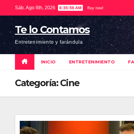
Saltar
Sáb. Ago 8th, 2026
6:35:59 AM
Buy now!
al
contenido
Te lo Contamos
Entretenimiento y farándula
INICIO
ENTRETENIMIENTO
F
Categoría:
Cine