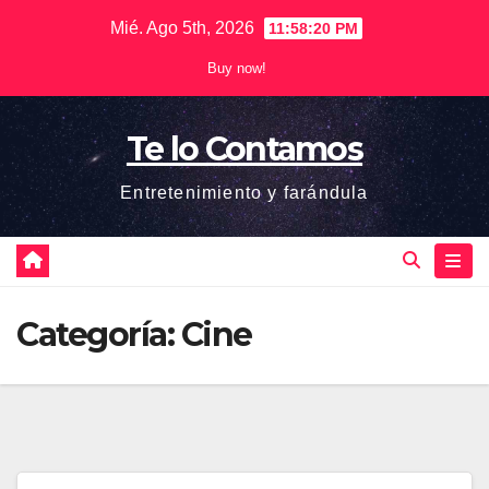
Saltar
Mié. Ago 5th, 2026
11:58:21 PM
al
Buy now!
contenido
Te lo Contamos
Entretenimiento y farándula
Categoría:
Cine