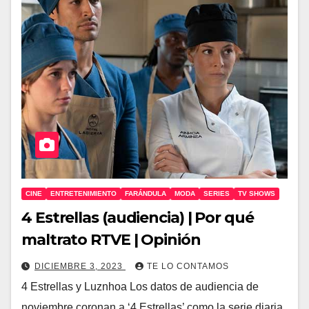
CINE
ENTRETENIMIENTO
FARÁNDULA
MODA
SERIES
TV SHOWS
4 Estrellas (audiencia) | Por qué
maltrato RTVE | Opinión
DICIEMBRE 3, 2023
TE LO CONTAMOS
4 Estrellas y Luznhoa Los datos de audiencia de
noviembre coronan a ‘4 Estrellas’ como la serie diaria