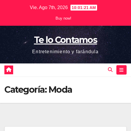
Saltar
Vie. Ago 7th, 2026
10:01:22 AM
al
Buy now!
contenido
Te lo Contamos
Entretenimiento y farándula
Categoría:
Moda