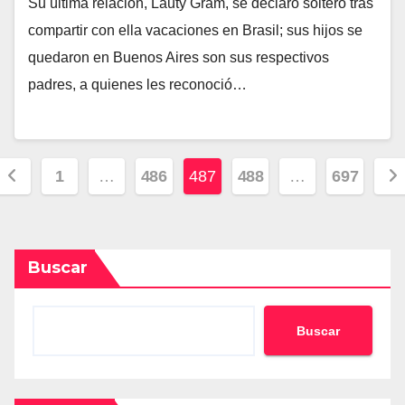
Su última relación, Lauty Gram, se declaró soltero tras
compartir con ella vacaciones en Brasil; sus hijos se
quedaron en Buenos Aires son sus respectivos
padres, a quienes les reconoció…
Posts
1
…
486
487
488
…
697
pagination
Buscar
Buscar