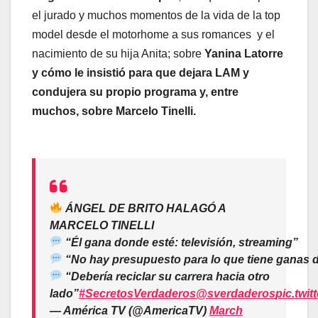
el jurado y muchos momentos de la vida de la top
model desde el motorhome a sus romances y el
nacimiento de su hija Anita; sobre
Yanina Latorre
y cómo le insistió para que dejara LAM y
condujera su propio programa y, entre
muchos, sobre Marcelo Tinelli.
ÁNGEL DE BRITO HALAGÓ A
MARCELO TINELLI
“Él gana donde esté: televisión, streaming”
“No hay presupuesto para lo que tiene ganas 
“Debería reciclar su carrera hacia otro
lado”
#SecretosVerdaderos
@sverdaderos
pic.twi
— América TV (@AmericaTV)
March