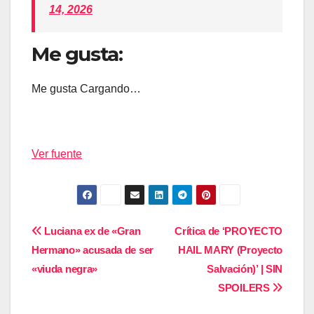
14, 2026
Me gusta:
Me gusta
Cargando…
Ver fuente
Navegación
Luciana ex de «Gran
Crítica de ‘PROYECTO
Hermano» acusada de ser
HAIL MARY (Proyecto
de
«viuda negra»
Salvación)’ | SIN
entradas
SPOILERS