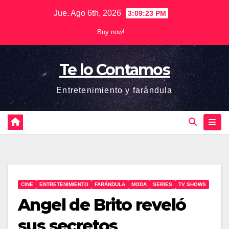
Saltar
Jue. Ago 6th, 2026
3:09:23 PM
al
Buy now!
contenido
Te lo Contamos
Entretenimiento y farándula
CINE
ENTRETENIMIENTO
FARÁNDULA
MODA
SERIES
TV SHOWS
Angel de Brito reveló
sus secretos