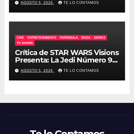
AGOSTO 5, 2026
TE LO CONTAMOS
CINE
ENTRETENIMIENTO
FARÁNDULA
MODA
SERIES
TV SHOWS
Crítica de STAR WARS Visions
Presenta: La Jedi Número 9 |
SIN SPOILERS
AGOSTO 5, 2026
TE LO CONTAMOS
Te lo Contamos