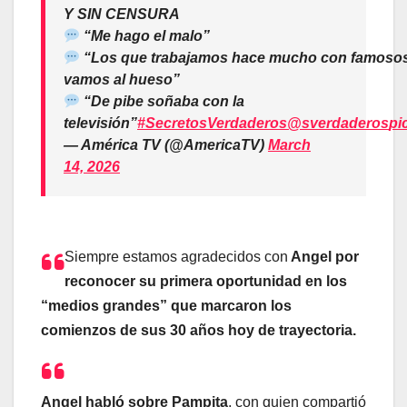
Y SIN CENSURA
“Me hago el malo”
“Los que trabajamos hace mucho con famoso
vamos al hueso”
“De pibe soñaba con la
televisión”
#SecretosVerdaderos
@sverdaderos
pi
— América TV (@AmericaTV)
March
14, 2026
Siempre estamos agradecidos con
Angel por
reconocer su primera oportunidad en los
“medios grandes” que marcaron los
comienzos de sus 30 años hoy de trayectoria.
Angel habló sobre Pampita
, con quien compartió