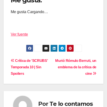
Me gusta:
Me gusta
Cargando…
Ver fuente
Navegación
Crítica de ‘SCRUBS’
Murió Rómulo Berruti, un
Temporada 10 | Sin
emblema de la crítica de
de
Spoilers
cine
entradas
Por
Te lo contamos