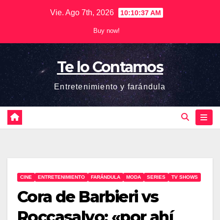
Saltar
Vie. Ago 7th, 2026
10:10:37 AM
al
Buy now!
contenido
Te lo Contamos
Entretenimiento y farándula
CINE
ENTRETENIMIENTO
FARÁNDULA
MODA
SERIES
TV SHOWS
Cora de Barbieri vs
Roccasalvo: «por ahí