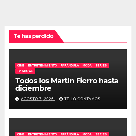
Te has perdido
CINE
ENTRETENIMIENTO
FARÁNDULA
MODA
SERIES
TV SHOWS
Todos los Martín Fierro hasta
diciembre
AGOSTO 7, 2026
TE LO CONTAMOS
CINE
ENTRETENIMIENTO
FARÁNDULA
MODA
SERIES