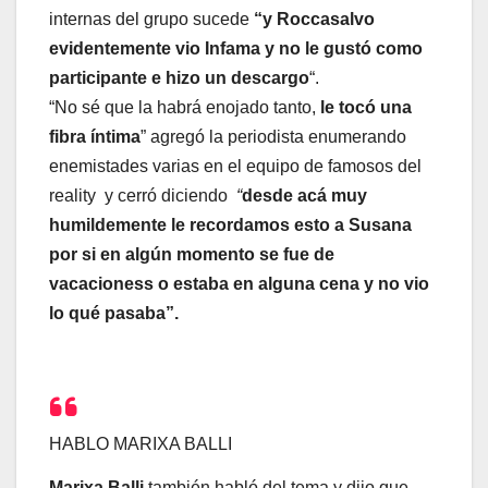
internas del grupo sucede
“y Roccasalvo
evidentemente vio Infama y no le gustó como
participante e hizo un descargo
“.
“No sé que la habrá enojado tanto,
le tocó una
fibra íntima
” agregó la periodista enumerando
enemistades varias en el equipo de famosos del
reality y cerró diciendo
“
desde acá muy
humildemente le recordamos esto a Susana
por si en algún momento se fue de
vacacioness o estaba en alguna cena y no vio
lo qué pasaba”.
HABLO MARIXA BALLI
Marixa Balli
también habló del tema y dijo que