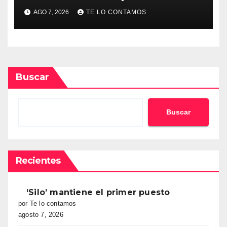
docuserie
AGO 7, 2026
TE LO CONTAMOS
Buscar
Buscar
Recientes
‘Silo’ mantiene el primer puesto
por Te lo contamos
agosto 7, 2026