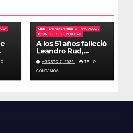
DULA
CINE
ENTRETENIMIENTO
FARÁNDULA
MODA
SERIES
TV SHOWS
de
A los 51 años falleció
Leandro Rud,
representante de
LO
AGOSTO 7, 2026
TE LO
Cirio, Loly, Marengo
y Maglietti
CONTAMOS