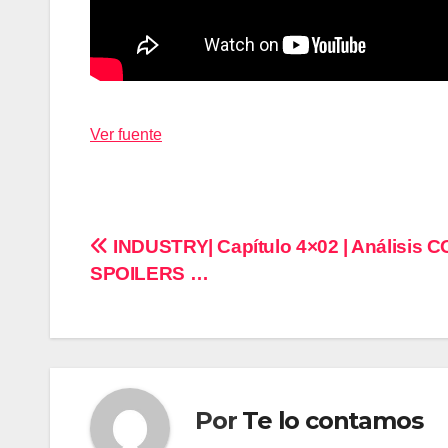
Ver fuente
Navegación
INDUSTRY| Capítulo 4×02 | Análisis 
SPOILERS …
de
entradas
Por
Te lo contamos