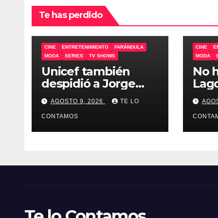
Te has perdido
CINE
ENTRETENIMIENTO
FARÁNDULA
CINE
E
MODA
SERIES
TV SHOWS
MODA
Unicef también
No h
despidió a Jorge
Lago
Messi, uno de sus
de u
AGOSTO 9, 2026
TE LO
AGOS
embajadores
CONTAMOS
CONTA
Te lo Contamos