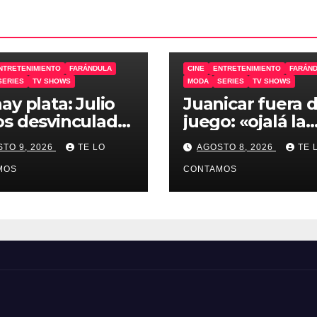
NTRETENIMIENTO
FARÁNDULA
CINE
ENTRETENIMIENTO
FARÁN
SERIES
TV SHOWS
MODA
SERIES
TV SHOWS
ay plata: Julio
Juanicar fuera 
s desvinculado
juego: «ojalá la
na radio
gente dejara de
TO 9, 2026
TE LO
AGOSTO 8, 2026
TE 
odiar tanto»
MOS
CONTAMOS