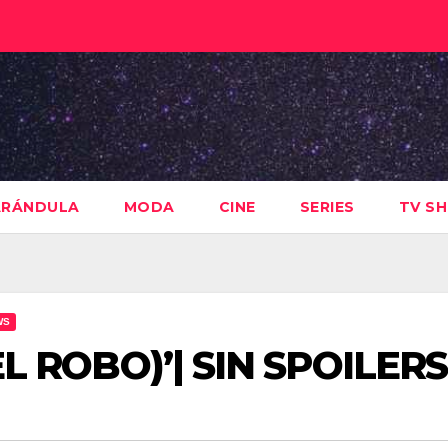
ARÁNDULA
MODA
CINE
SERIES
TV S
WS
(EL ROBO)’| SIN SPOILERS