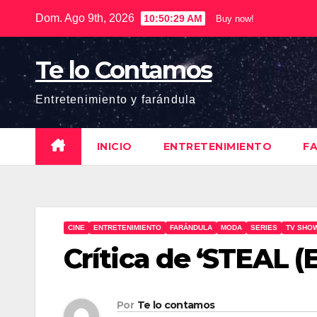
Saltar
Dom. Ago 9th, 2026
10:50:29 AM
Buy now!
al
contenido
Te lo Contamos
Entretenimiento y farándula
INICIO
ENTRETENIMIENTO
F
CINE
ENTRETENIMIENTO
FARÁNDULA
MODA
SERIES
TV SHO
Crítica de ‘STEAL 
Por
Te lo contamos