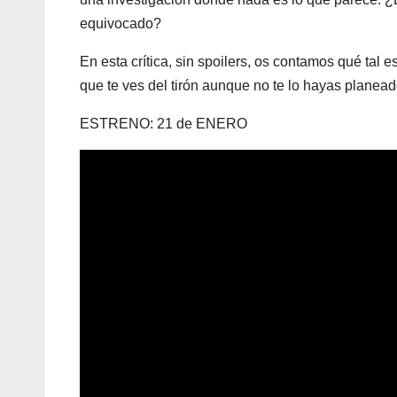
equivocado?
En esta crítica, sin spoilers, os contamos qué tal e
que te ves del tirón aunque no te lo hayas planead
ESTRENO: 21 de ENERO