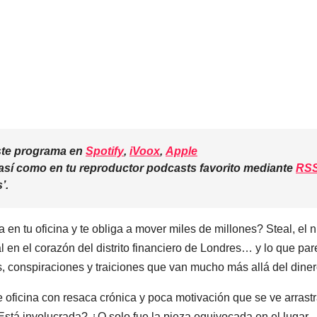
este programa en
Spotify
,
iVoox
,
Apple
 así como en tu reproductor podcasts favorito mediante
RS
s’
.
en tu oficina y te obliga a mover miles de millones? Steal, el 
al en el corazón del distrito financiero de Londres… y lo que pa
s, conspiraciones y traiciones que van mucho más allá del diner
e oficina con resaca crónica y poca motivación que se ve arrast
stá involucrada? ¿O solo fue la pieza equivocada en el lugar