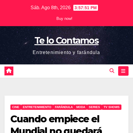
Saltar
Sáb. Ago 8th, 2026
3:57:51 PM
al
Buy now!
contenido
Te lo Contamos
Entretenimiento y farándula
CINE
ENTRETENIMIENTO
FARÁNDULA
MODA
SERIES
TV SHOWS
Cuando empiece el
Mundial no quedará