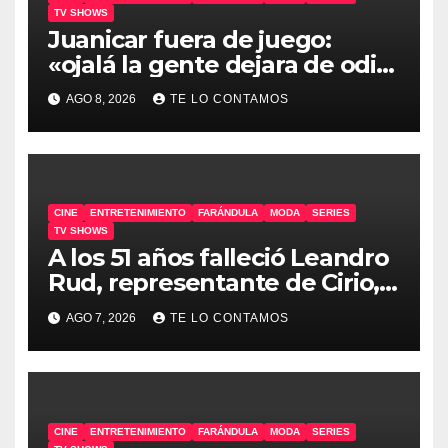
TV SHOWS
Juanicar fuera de juego:
«ojalá la gente dejara de odiar
tanto»
AGO 8, 2026
TE LO CONTAMOS
CINE
ENTRETENIMIENTO
FARÁNDULA
MODA
SERIES
TV SHOWS
A los 51 años falleció Leandro
Rud, representante de Cirio,
Loly, Marengo y Maglietti
AGO 7, 2026
TE LO CONTAMOS
CINE
ENTRETENIMIENTO
FARÁNDULA
MODA
SERIES