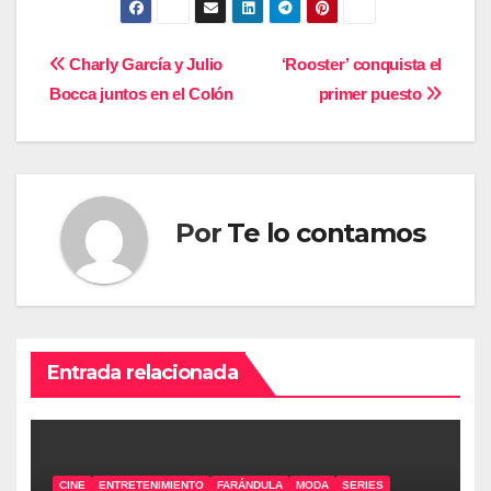
Navegación
Charly García y Julio
‘Rooster’ conquista el
Bocca juntos en el Colón
primer puesto
de
entradas
Por
Te lo contamos
Entrada relacionada
CINE
ENTRETENIMIENTO
FARÁNDULA
MODA
SERIES