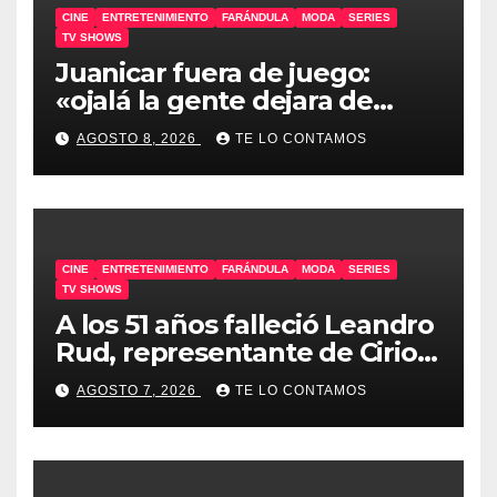
CINE
ENTRETENIMIENTO
FARÁNDULA
MODA
SERIES
TV SHOWS
Juanicar fuera de juego:
«ojalá la gente dejara de
odiar tanto»
AGOSTO 8, 2026
TE LO CONTAMOS
CINE
ENTRETENIMIENTO
FARÁNDULA
MODA
SERIES
TV SHOWS
A los 51 años falleció Leandro
Rud, representante de Cirio,
Loly, Marengo y Maglietti
AGOSTO 7, 2026
TE LO CONTAMOS