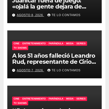
Juanicar fuera de juego:
«ojalá la gente dejara de
odiar tanto»
AGOSTO 8, 2026
TE LO CONTAMOS
CINE
ENTRETENIMIENTO
FARÁNDULA
MODA
SERIES
TV SHOWS
A los 51 años falleció Leandro
Rud, representante de Cirio,
Loly, Marengo y Maglietti
AGOSTO 7, 2026
TE LO CONTAMOS
CINE
ENTRETENIMIENTO
FARÁNDULA
MODA
SERIES
TV SHOWS