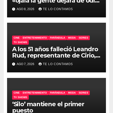
«ojalá la gente dejara de odiar
tanto»
AGO 8, 2026
TE LO CONTAMOS
CINE
ENTRETENIMIENTO
FARÁNDULA
MODA
SERIES
TV SHOWS
A los 51 años falleció Leandro
Rud, representante de Cirio,
Loly, Marengo y Maglietti
AGO 7, 2026
TE LO CONTAMOS
CINE
ENTRETENIMIENTO
FARÁNDULA
MODA
SERIES
TV SHOWS
‘Silo’ mantiene el primer
puesto