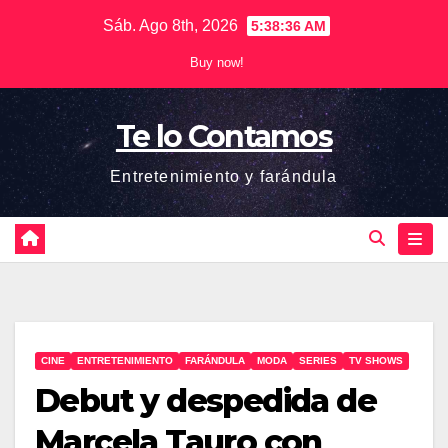
Saltar
Sáb. Ago 8th, 2026
5:38:36 AM
al
Buy now!
contenido
Te lo Contamos
Entretenimiento y farándula
CINE
ENTRETENIMIENTO
FARÁNDULA
MODA
SERIES
TV SHOWS
Debut y despedida de
Marcela Tauro con