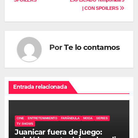
de
| CON SPOILERS
entradas
Por
Te lo contamos
Entrada relacionada
CINE
ENTRETENIMIENTO
FARÁNDULA
MODA
SERIES
TV SHOWS
Juanicar fuera de juego: