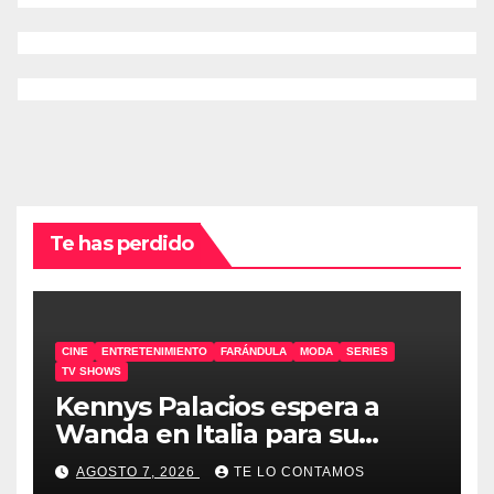
Te has perdido
CINE
ENTRETENIMIENTO
FARÁNDULA
MODA
SERIES
TV SHOWS
Kennys Palacios espera a
Wanda en Italia para su
docuserie
AGOSTO 7, 2026
TE LO CONTAMOS