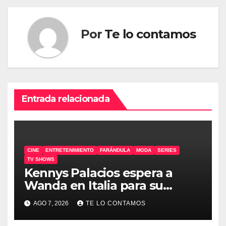
Por
Te lo contamos
Entrada relacionada
CINE
ENTRETENIMIENTO
FARÁNDULA
MODA
SERIES
TV SHOWS
Kennys Palacios espera a
Wanda en Italia para su
docuserie
AGO 7, 2026
TE LO CONTAMOS