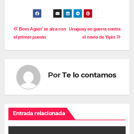
Navegación
Born Again’ se alza con
Uruguay en guerra contra
el primer puesto
el novio de Yipio
de
entradas
Por
Te lo contamos
Entrada relacionada