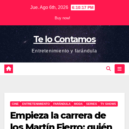
Saltar
Jue. Ago 6th, 2026
6:10:17 PM
al
Buy now!
contenido
Te lo Contamos
Entretenimiento y farándula
CINE
ENTRETENIMIENTO
FARÁNDULA
MODA
SERIES
TV SHOWS
Empieza la carrera de
los Martín Fierro: quién