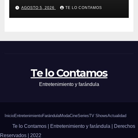
SIN SPOILERS
AGOSTO 5, 2026
TE LO CONTAMOS
Te lo Contamos
Entretenimiento y farándula
Inicio
Entretenimiento
Farándula
Moda
Cine
Series
TV Shows
Actualidad