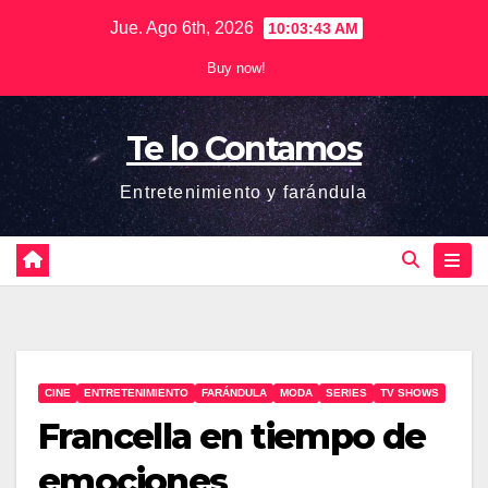
Saltar
Jue. Ago 6th, 2026
10:03:44 AM
al
Buy now!
contenido
Te lo Contamos
Entretenimiento y farándula
CINE
ENTRETENIMIENTO
FARÁNDULA
MODA
SERIES
TV SHOWS
Francella en tiempo de
emociones