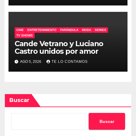
CINE
ENTRETENIMIENTO
FARÁNDULA
MODA
SERIES
TV SHOWS
Cande Vetrano y Luciano
Castro unidos por amor
AGO 5, 2026
TE LO CONTAMOS
Buscar
Buscar