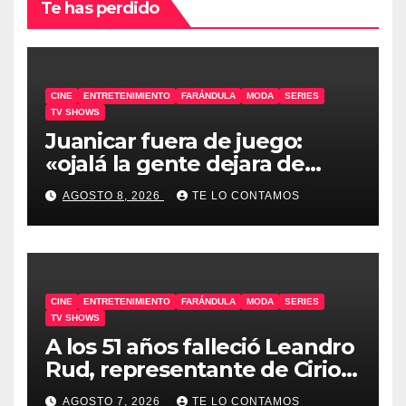
Te has perdido
CINE
ENTRETENIMIENTO
FARÁNDULA
MODA
SERIES
TV SHOWS
Juanicar fuera de juego:
«ojalá la gente dejara de
odiar tanto»
AGOSTO 8, 2026
TE LO CONTAMOS
CINE
ENTRETENIMIENTO
FARÁNDULA
MODA
SERIES
TV SHOWS
A los 51 años falleció Leandro
Rud, representante de Cirio,
Loly, Marengo y Maglietti
AGOSTO 7, 2026
TE LO CONTAMOS