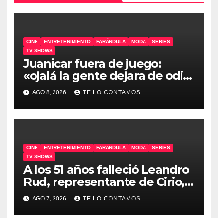
CINE
ENTRETENIMIENTO
FARÁNDULA
MODA
SERIES
TV SHOWS
Juanicar fuera de juego:
«ojalá la gente dejara de odiar
tanto»
AGO 8, 2026
TE LO CONTAMOS
CINE
ENTRETENIMIENTO
FARÁNDULA
MODA
SERIES
TV SHOWS
A los 51 años falleció Leandro
Rud, representante de Cirio,
Loly, Marengo y Maglietti
AGO 7, 2026
TE LO CONTAMOS