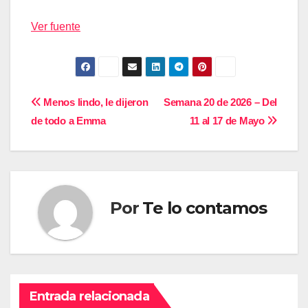
Ver fuente
Navegación
Menos lindo, le dijeron
Semana 20 de 2026 – Del
de todo a Emma
11 al 17 de Mayo
de
entradas
Por
Te lo contamos
Entrada relacionada