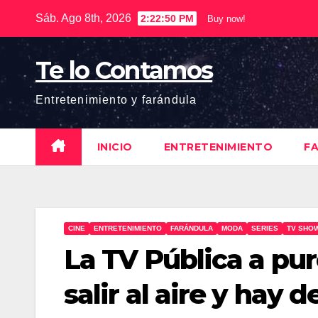
Saltar
Sáb. Ago 8th, 2026
2:22:51 PM
Buy now!
al
contenido
Te lo Contamos
Entretenimiento y farándula
INICIO
ENTRETENIMIENTO
F
CINE
ENTRETENIMIENTO
FARÁNDULA
MODA
SERIES
TV SHO
La TV Pública a pu
salir al aire y hay 