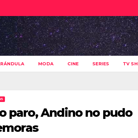
ARÁNDULA
MODA
CINE
SERIES
TV S
WS
ro paro, Andino no pudo
demoras