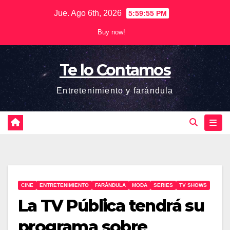
Saltar
Jue. Ago 6th, 2026
5:59:56 PM
al
Buy now!
contenido
Te lo Contamos
Entretenimiento y farándula
CINE
ENTRETENIMIENTO
FARÁNDULA
MODA
SERIES
TV SHOWS
La TV Pública tendrá su
programa sobre