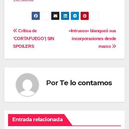
Navegación
Crítica de
«Intrusos» blanqueó sus
‘CORTAFUEGO’| SIN
incorporaciones desde
de
SPOILERS
marzo
entradas
Por
Te lo contamos
Entrada relacionada