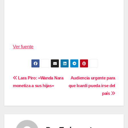
Ver fuente
Navegación
Lara Piro: «Wanda Nara
Audiencia urgente para
monetiza a sus hijas»
que Icardi pueda irse del
de
país
entradas