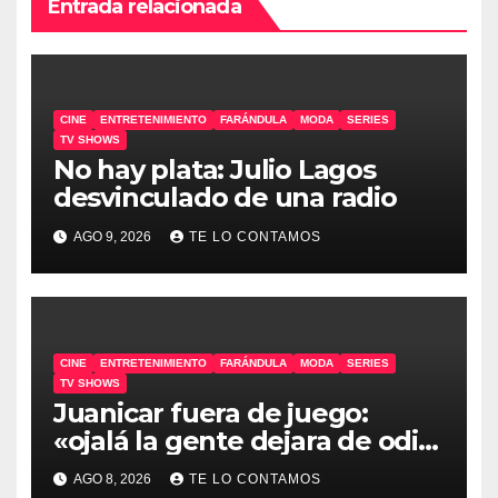
Entrada relacionada
CINE
ENTRETENIMIENTO
FARÁNDULA
MODA
SERIES
TV SHOWS
No hay plata: Julio Lagos
desvinculado de una radio
AGO 9, 2026
TE LO CONTAMOS
CINE
ENTRETENIMIENTO
FARÁNDULA
MODA
SERIES
TV SHOWS
Juanicar fuera de juego:
«ojalá la gente dejara de odiar
tanto»
AGO 8, 2026
TE LO CONTAMOS