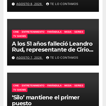
odiar tanto»
AGOSTO 8, 2026
TE LO CONTAMOS
CINE
ENTRETENIMIENTO
FARÁNDULA
MODA
SERIES
TV SHOWS
A los 51 años falleció Leandro
Rud, representante de Cirio,
Loly, Marengo y Maglietti
AGOSTO 7, 2026
TE LO CONTAMOS
CINE
ENTRETENIMIENTO
FARÁNDULA
MODA
SERIES
TV SHOWS
‘Silo’ mantiene el primer
puesto