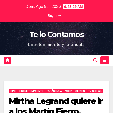
Saltar
Dom. Ago 9th, 2026
6:48:29 AM
al
Buy now!
contenido
Te lo Contamos
Entretenimiento y farándula
CINE
ENTRETENIMIENTO
FARÁNDULA
MODA
SERIES
TV SHOWS
Mirtha Legrand quiere ir
a los Martín Fierro,