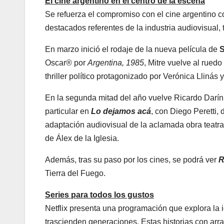
El cine argentino en el centro de la escena
Se refuerza el compromiso con el cine argentino c
destacados referentes de la industria audiovisual,
En marzo inició el rodaje de la nueva película de
S
Oscar® por
Argentina, 1985
, Mitre vuelve al rued
thriller político protagonizado por Verónica Llinás 
En la segunda mitad del año vuelve Ricardo Darín
particular en
Lo dejamos acá
, con Diego Peretti, 
adaptación audiovisual de la aclamada obra teatr
de Álex de la Iglesia.
Además, tras su paso por los cines, se podrá ver
Ri
Tierra del Fuego.
Series para todos los gustos
Netflix presenta una programación que explora la i
trascienden generaciones. Estas historias con arr