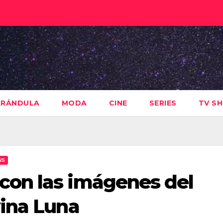
ARÁNDULA
MODA
CINE
SERIES
TV S
WS
on las imágenes del
ina Luna