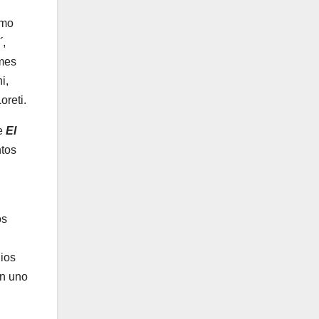
imo
´
,
 mes
i,
oreti.
de
El
ntos
os
nios
en uno