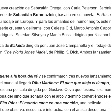
 nueva creación de Sebastián Ortega, con Carla Peterson, Jerón
serie de
Sebastián Borensztein
, basada en su novela
´El Ruso
su rodaje en Europa. Y para los amantes del humor negro, este
 serie cruenta y delirante, con Celeste Cid, Marco Antonio Capon
guez, Soledad Silveyra y Martín Bossi, dirigida por Nicanor L
ada de
Mafalda
dirigida por Juan José Campanella y el rodaje 
en
“The World Jones Made”
, de Philip K. Dick. Ambos lanzamie
erte a la hora del té
y se confirmaron tres nuevos lanzamient
el mundial llegará
Dibu Martínez: El pibe que ataja el tiempo
,
, es una película dirigida por Gustavo Cova que fusiona testimo
toria del niño que soñaba con el arco y terminó convirtiéndose 
Fito Páez: El mundo cabe en una canción
, una película
 que observa, escucha, e interactúa con el artista desde una