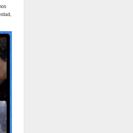
imos
erdad,