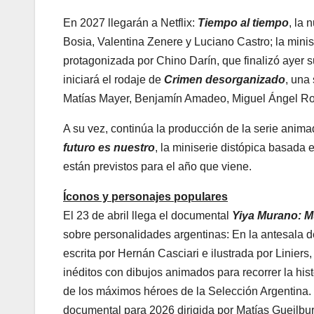
En 2027 llegarán a Netflix:
Tiempo al tiempo
, la
Bosia, Valentina Zenere y Luciano Castro; la mini
protagonizada por Chino Darín, que finalizó ayer 
iniciará el rodaje de
Crimen desorganizado
, una
Matías Mayer, Benjamín Amadeo, Miguel Ángel Rodrí
A su vez, continúa la producción de la serie anim
futuro es nuestro
, la miniserie distópica basada 
están previstos para el año que viene.
Íconos y personajes populares
El 23 de abril llega el documental
Yiya Murano: Mu
sobre personalidades argentinas: En la antesala d
escrita por Hernán Casciari e ilustrada por Liniers
inéditos con dibujos animados para recorrer la his
de los máximos héroes de la Selección Argentina.
documental para 2026 dirigida por Matías Gueilburt