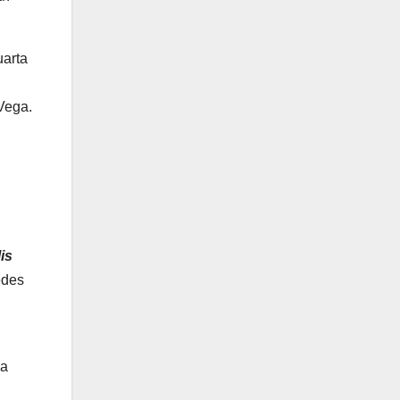
uarta
Vega.
is
edes
na