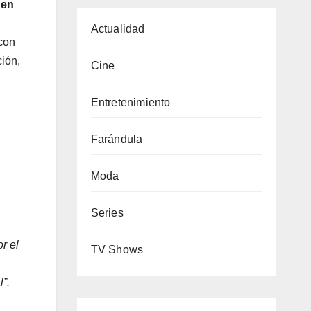
 en
Actualidad
con
ción,
Cine
Entretenimiento
Farándula
Moda
Series
r el
TV Shows
”.