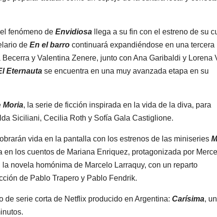
: el fenómeno de
Envidiosa
llega a su fin con el estreno de su c
elario de
En el barro
continuará expandiéndose en una tercera
 Becerra y Valentina Zenere, junto con Ana Garibaldi y Lorena 
El Eternauta
se encuentra en una muy avanzada etapa en su
e
Moria
, la serie de ficción inspirada en la vida de la diva, para
da Siciliani, Cecilia Roth y Sofía Gala Castiglione.
cobrarán vida en la pantalla con los estrenos de las miniseries
M
ada en los cuentos de Mariana Enriquez, protagonizada por Merc
en la novela homónima de Marcelo Larraquy, con un reparto
cción de Pablo Trapero y Pablo Fendrik.
to de serie corta de Netflix producido en Argentina:
Carísima
, u
inutos.