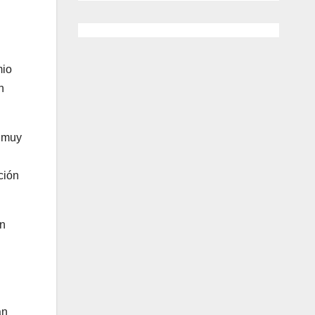
mio
n
o muy
ción
en
an