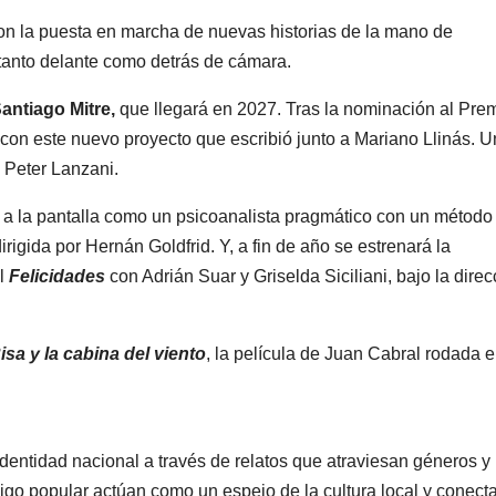
on la puesta en marcha de nuevas historias de la mano de
 tanto delante como detrás de cámara.
antiago Mitre,
que llegará en 2027. Tras la nominación al Pre
o con este nuevo proyecto que escribió junto a Mariano Llinás. U
y Peter Lanzani.
 a la pantalla como un psicoanalista pragmático con un métod
dirigida por Hernán Goldfrid. Y, a fin de año se estrenará la
al
Felicidades
con Adrián Suar y Griselda Siciliani, bajo la direc
sa y la cabina del viento
, la película de Juan Cabral rodada 
dentidad nacional a través de relatos que atraviesan géneros y
aigo popular actúan como un espejo de la cultura local y conect