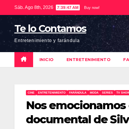
Saltar
Sáb. Ago 8th, 2026
7:39:48 AM
Buy now!
al
contenido
Te lo Contamos
Entretenimiento y farándula
INICIO
ENTRETENIMIENTO
F
CINE
ENTRETENIMIENTO
FARÁNDULA
MODA
SERIES
TV SHO
Nos emocionamos c
documental de Silv