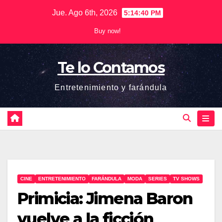
Saltar
Jue. Ago 6th, 2026
5:14:40 PM
al
Buy now!
contenido
Te lo Contamos
Entretenimiento y farándula
CINE
ENTRETENIMIENTO
FARÁNDULA
MODA
SERIES
TV SHOWS
Primicia: Jimena Baron
vuelve a la ficción