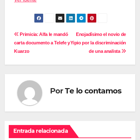
Navegación
Primicia: Alfa le mandó
Enojadísimo el novio de
carta documento a Telefe y
Yipio por la discriminación
de
Kuarzo
de una analista
entradas
Por
Te lo contamos
Entrada relacionada