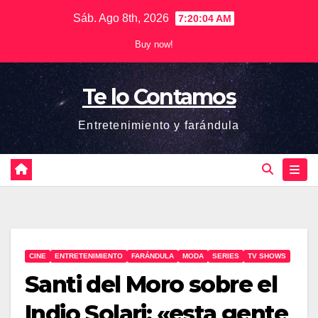
Saltar
Sáb. Ago 8th, 2026
7:20:05 AM
al
Buy now!
contenido
Te lo Contamos
Entretenimiento y farándula
CINE
ENTRETENIMIENTO
FARÁNDULA
MODA
SERIES
TV SHOWS
Santi del Moro sobre el
Indio Solari: «esta gente