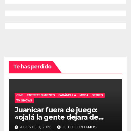
Te has perdido
CINE
ENTRETENIMIENTO
FARÁNDULA
MODA
SERIES
TV SHOWS
Juanicar fuera de juego:
«ojalá la gente dejara de
odiar tanto»
AGOSTO 8, 2026
TE LO CONTAMOS