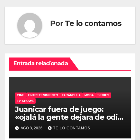
Por
Te lo contamos
Entrada relacionada
CINE
ENTRETENIMIENTO
FARÁNDULA
MODA
SERIES
TV SHOWS
Juanicar fuera de juego:
«ojalá la gente dejara de odiar
tanto»
AGO 8, 2026
TE LO CONTAMOS