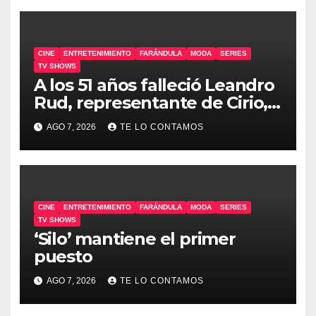
CINE
ENTRETENIMIENTO
FARÁNDULA
MODA
SERIES
TV SHOWS
A los 51 años falleció Leandro
Rud, representante de Cirio,
Loly, Marengo y Maglietti
AGO 7, 2026
TE LO CONTAMOS
CINE
ENTRETENIMIENTO
FARÁNDULA
MODA
SERIES
TV SHOWS
‘Silo’ mantiene el primer
puesto
AGO 7, 2026
TE LO CONTAMOS