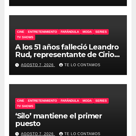
CINE
ENTRETENIMIENTO
FARÁNDULA
MODA
SERIES
TV SHOWS
A los 51 años falleció Leandro
Rud, representante de Cirio,
Loly, Marengo y Maglietti
AGOSTO 7, 2026
TE LO CONTAMOS
CINE
ENTRETENIMIENTO
FARÁNDULA
MODA
SERIES
TV SHOWS
‘Silo’ mantiene el primer
puesto
AGOSTO 7, 2026
TE LO CONTAMOS