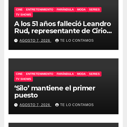
CINE
ENTRETENIMIENTO
FARÁNDULA
MODA
SERIES
TV SHOWS
A los 51 años falleció Leandro
Rud, representante de Cirio,
Loly, Marengo y Maglietti
AGOSTO 7, 2026
TE LO CONTAMOS
CINE
ENTRETENIMIENTO
FARÁNDULA
MODA
SERIES
TV SHOWS
‘Silo’ mantiene el primer
puesto
AGOSTO 7, 2026
TE LO CONTAMOS