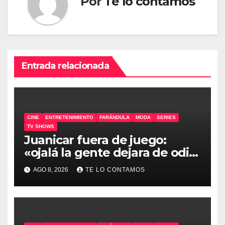
Por
Te lo contamos
Entrada relacionada
CINE
ENTRETENIMIENTO
FARÁNDULA
MODA
SERIES
TV SHOWS
Juanicar fuera de juego:
«ojalá la gente dejara de odiar
tanto»
AGO 8, 2026
TE LO CONTAMOS