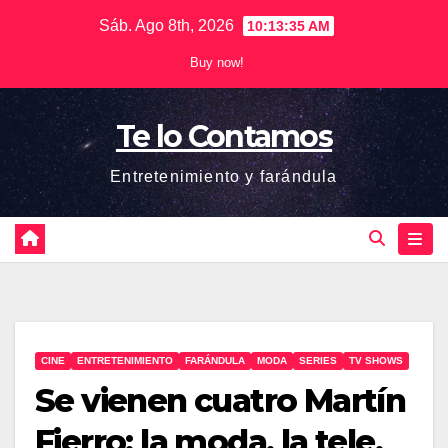
Saltar
Sáb. Ago 8th, 2026
10:13:35 AM
al
Buy now!
contenido
Te lo Contamos
Entretenimiento y farándula
CINE
ENTRETENIMIENTO
FARÁNDULA
MODA
SERIES
TV SHOWS
Se vienen cuatro Martín
Fierro: la moda, la tele,