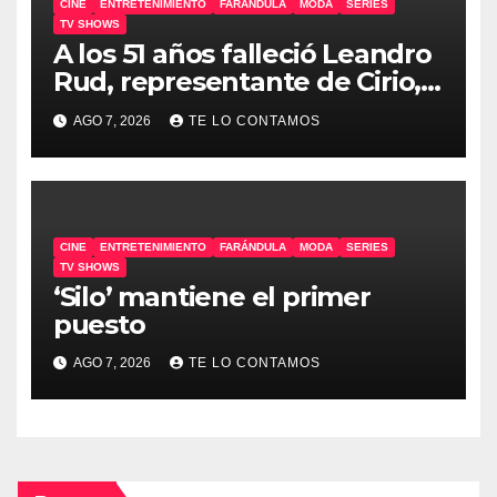
CINE
ENTRETENIMIENTO
FARÁNDULA
MODA
SERIES
TV SHOWS
A los 51 años falleció Leandro
Rud, representante de Cirio,
Loly, Marengo y Maglietti
AGO 7, 2026
TE LO CONTAMOS
CINE
ENTRETENIMIENTO
FARÁNDULA
MODA
SERIES
TV SHOWS
‘Silo’ mantiene el primer
puesto
AGO 7, 2026
TE LO CONTAMOS