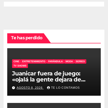
Te has perdido
CINE
ENTRETENIMIENTO
FARÁNDULA
MODA
SERIES
TV SHOWS
Juanicar fuera de juego:
«ojalá la gente dejara de
odiar tanto»
AGOSTO 8, 2026
TE LO CONTAMOS