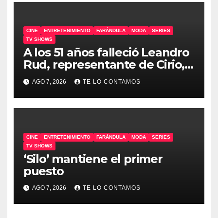
CINE
ENTRETENIMIENTO
FARÁNDULA
MODA
SERIES
TV SHOWS
A los 51 años falleció Leandro
Rud, representante de Cirio,
Loly, Marengo y Maglietti
AGO 7, 2026
TE LO CONTAMOS
CINE
ENTRETENIMIENTO
FARÁNDULA
MODA
SERIES
TV SHOWS
‘Silo’ mantiene el primer
puesto
AGO 7, 2026
TE LO CONTAMOS