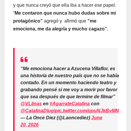
y que nunca creyó que ella iba a hacer ese papel.
“
Me contaron que nunca hubo dudas sobre mi
protagónico”
agregó y afirmó que
“me
emociona, me da alegría y mucho cagazo”.
“Me emociona hacer a Azucena Villaflor, es
una historia de nuestro país que no se había
contado. En un momento haciendo teatro y
grabando pensé si me voy a morir por favor
que sea después de que termine de filmar”
@VLlinas
en
#AgarrateCatalina
con
@CatalinaDlugi
pic.twitter.com/qpuNJkBvMN
— La Once Diez (@Laoncediez)
June
20, 2026