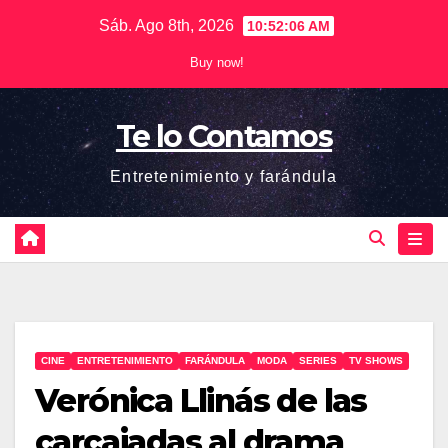
Saltar
Sáb. Ago 8th, 2026
10:52:07 AM
al
Buy now!
contenido
Te lo Contamos
Entretenimiento y farándula
CINE
ENTRETENIMIENTO
FARÁNDULA
MODA
SERIES
TV SHOWS
Verónica Llinás de las
carcajadas al drama