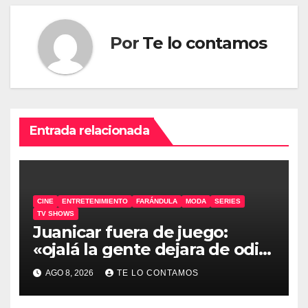
Por
Te lo contamos
Entrada relacionada
CINE
ENTRETENIMIENTO
FARÁNDULA
MODA
SERIES
TV SHOWS
Juanicar fuera de juego:
«ojalá la gente dejara de odiar
tanto»
AGO 8, 2026
TE LO CONTAMOS