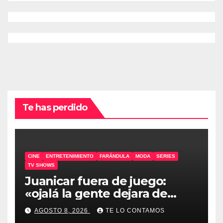
Te has perdido
CINE
ENTRETENIMIENTO
FARÁNDULA
MODA
SERIES
TV SHOWS
Juanicar fuera de juego:
«ojalá la gente dejara de
odiar tanto»
AGOSTO 8, 2026
TE LO CONTAMOS