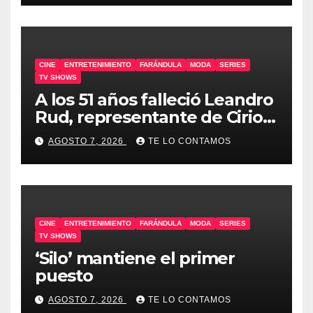
CINE
ENTRETENIMIENTO
FARÁNDULA
MODA
SERIES
TV SHOWS
A los 51 años falleció Leandro
Rud, representante de Cirio,
Loly, Marengo y Maglietti
AGOSTO 7, 2026
TE LO CONTAMOS
CINE
ENTRETENIMIENTO
FARÁNDULA
MODA
SERIES
TV SHOWS
‘Silo’ mantiene el primer
puesto
AGOSTO 7, 2026
TE LO CONTAMOS