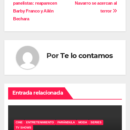
panelistas: reaparecen
Navarro se acercan al
de
Barby Franco y Ailén
terror
entradas
Bechara
Por
Te lo contamos
Entrada relacionada
CINE
ENTRETENIMIENTO
FARÁNDULA
MODA
SERIES
TV SHOWS