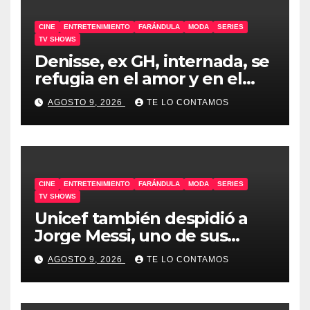
CINE
ENTRETENIMIENTO
FARÁNDULA
MODA
SERIES
TV SHOWS
Denisse, ex GH, internada, se
refugia en el amor y en el
humor
AGOSTO 9, 2026
TE LO CONTAMOS
CINE
ENTRETENIMIENTO
FARÁNDULA
MODA
SERIES
TV SHOWS
Unicef también despidió a
Jorge Messi, uno de sus
embajadores
AGOSTO 9, 2026
TE LO CONTAMOS