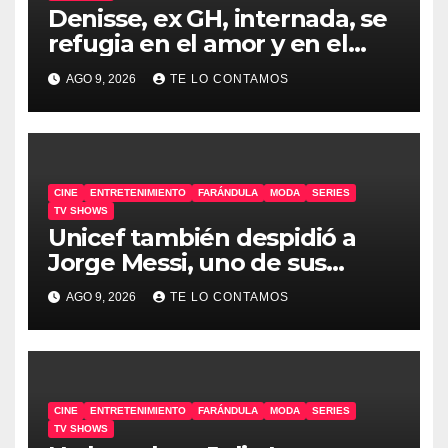
Denisse, ex GH, internada, se
refugia en el amor y en el
humor
AGO 9, 2026
TE LO CONTAMOS
CINE
ENTRETENIMIENTO
FARÁNDULA
MODA
SERIES
TV SHOWS
Unicef también despidió a
Jorge Messi, uno de sus
embajadores
AGO 9, 2026
TE LO CONTAMOS
CINE
ENTRETENIMIENTO
FARÁNDULA
MODA
SERIES
TV SHOWS