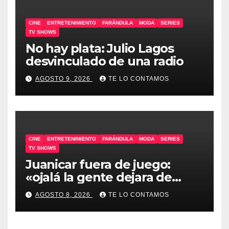
CINE
ENTRETENIMIENTO
FARÁNDULA
MODA
SERIES
TV SHOWS
No hay plata: Julio Lagos
desvinculado de una radio
AGOSTO 9, 2026
TE LO CONTAMOS
CINE
ENTRETENIMIENTO
FARÁNDULA
MODA
SERIES
TV SHOWS
Juanicar fuera de juego:
«ojalá la gente dejara de
odiar tanto»
AGOSTO 8, 2026
TE LO CONTAMOS