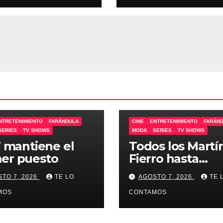
NTRETENIMIENTO
FARÁNDULA
CINE
ENTRETENIMIENTO
FARÁN
SERIES
TV SHOWS
MODA
SERIES
TV SHOWS
o’ mantiene el
Todos los Martí
er puesto
Fierro hasta
diciembre
TO 7, 2026
TE LO
AGOSTO 7, 2026
TE 
MOS
CONTAMOS