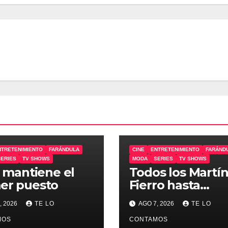
NTRETENIMIENTO
FARÁNDULA
CINE
ENTRETENIMIENTO
FARÁND
SERIES
TV SHOWS
MODA
SERIES
TV SHOWS
o’ mantiene el
Todos los Martí
er puesto
Fierro hasta
diciembre
, 2026
TE LO
AGO 7, 2026
TE LO
MOS
CONTAMOS