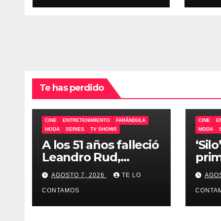
Te has perdido
CINE
ENTRETENIMIENTO
FARÁNDULA
CINE
E
MODA
SERIES
TV SHOWS
MODA
A los 51 años falleció
‘Sil
Leandro Rud,
prim
representante de
AGOSTO 7, 2026
TE LO
AGOS
Cirio, Loly, Marengo
y Maglietti
CONTAMOS
CONTA