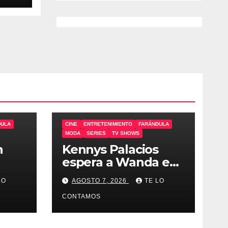
DULA
CINE
ENTRETENIMIENTO
FARÁNDULA
MODA
SERIES
TV SHOWS
n
Kennys Palacios
espera a Wanda en
Italia para su
LO
AGOSTO 7, 2026
TE LO
docuserie
CONTAMOS