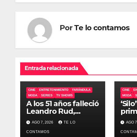
entradas
Por
Te lo contamos
Entrada relacionada
CINE
ENTRETENIMIENTO
FARÁNDULA
CINE
E
MODA
SERIES
TV SHOWS
MODA
A los 51 años falleció
‘Sil
Leandro Rud,
prim
representante de
AGO 7, 2026
TE LO
AGO 7
Cirio, Loly, Marengo
y Maglietti
CONTAMOS
CONTA