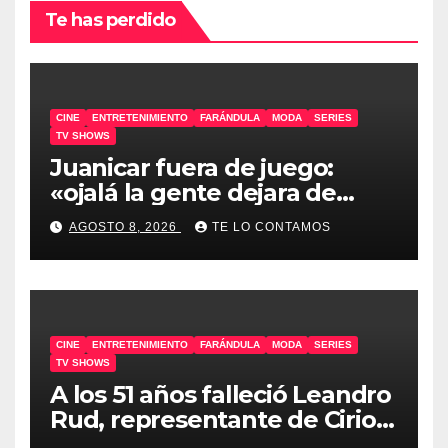
Te has perdido
CINE
ENTRETENIMIENTO
FARÁNDULA
MODA
SERIES
TV SHOWS
Juanicar fuera de juego:
«ojalá la gente dejara de
odiar tanto»
AGOSTO 8, 2026
TE LO CONTAMOS
CINE
ENTRETENIMIENTO
FARÁNDULA
MODA
SERIES
TV SHOWS
A los 51 años falleció Leandro
Rud, representante de Cirio,
Loly, Marengo y Maglietti