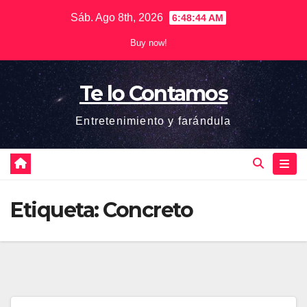
Saltar
Sáb. Ago 8th, 2026
6:48:45 AM
al
Buy now!
contenido
Te lo Contamos
Entretenimiento y farándula
Etiqueta:
Concreto