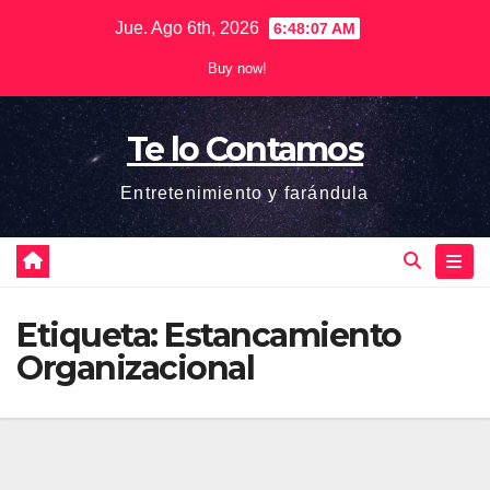
Saltar
Jue. Ago 6th, 2026
6:48:07 AM
al
Buy now!
contenido
Te lo Contamos
Entretenimiento y farándula
Etiqueta:
Estancamiento
Organizacional