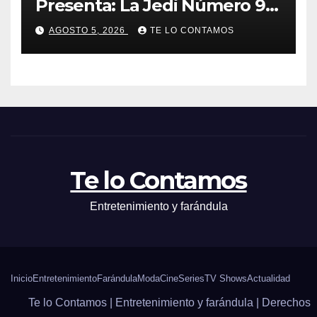
Presenta: La Jedi Número 9 |
SIN SPOILERS
AGOSTO 5, 2026
TE LO CONTAMOS
Te lo Contamos
Entretenimiento y farándula
Inicio
Entretenimiento
Farándula
Moda
Cine
Series
TV Shows
Actualidad