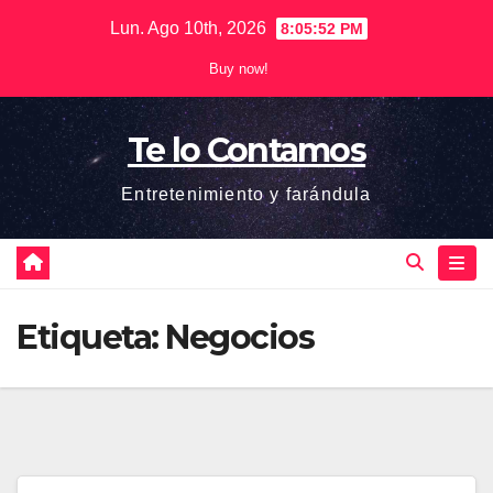
Saltar
Lun. Ago 10th, 2026
8:05:52 PM
al
Buy now!
contenido
Te lo Contamos
Entretenimiento y farándula
Etiqueta:
Negocios